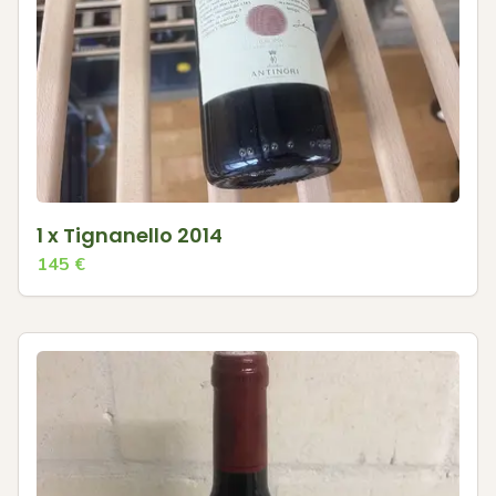
1 x Tignanello 2014
145
€