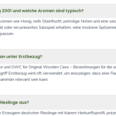
ng 2001 und welche Aromen sind typisch?
Aromen wie Honig, reife Steinfrucht, petrolige Noten und eine seid
ät oder ein präsentes Salzspiel erhalten; viele trockene Spitzenri
 passen.
an unter Erstbezug?
ase und OWC für Original Wooden Case – Bezeichnungen für die o
ff Erstbezug wird oft verwendet, um anzuzeigen, dass eine Flasc
Sammler relevant sein kann.
Rieslinge aus?
en Erzeugern deutscher Rieslinge mit klarem Herkunftsprofil, präz