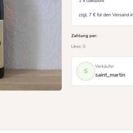
1 x Gaisböhl 

zzgl. 7 € für den Versand 
Zahlung per:
Likes:
0
Verkäufer
S
saint_martin