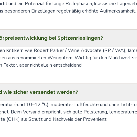
ucht und ein Potenzial für lange Reifephasen; klassische Lagenarb
aus besonderen Einzellagen regelmäßig erhöhte Aufmerksamkeit.
rpreisentwicklung bei Spitzenrieslingen?
Kritikern wie Robert Parker / Wine Advocate (RP / WA), James S
nen aus renommierten Weingütern. Wichtig für den Marktwert sind 
n Faktor, aber nicht allein entscheidend.
und wie sicher versendet werden?
peratur (rund 10–12 °C), moderater Luftfeuchte und ohne Licht- 
ignet. Beim Versand empfiehlt sich gute Polsterung, temperaturreg
ste (OHK) als Schutz und Nachweis der Provenienz.