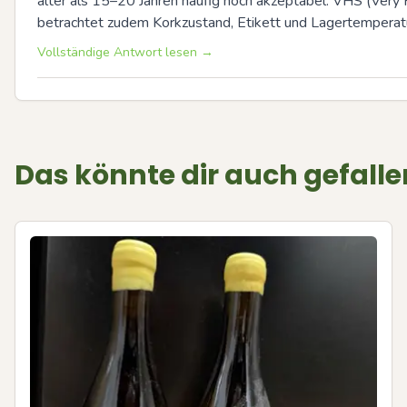
älter als 15–20 Jahren häufig noch akzeptabel. VHS (Very 
betrachtet zudem Korkzustand, Etikett und Lagertemperatu
Vollständige Antwort lesen →
Das könnte dir auch gefalle