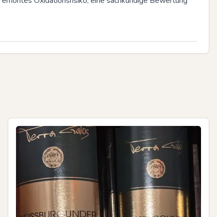
 erhöhtes Oxidationsrisiko; eine sachkundige Bewertung 