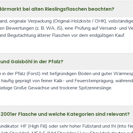
ärmarkt bei alten Rieslingsflaschen beachten?
tand, originale Verpackung (Original‑Holzkiste / OHK), vollständi
en Bewertungen (z. B. WA, JS), eine Prüfung auf Versand- und V
und Begutachtung älterer Flaschen vor dem endgültigen Kauf.
und Gaisböhl in der Pfalz?
in der Pfalz (Forst) mit tiefgründigen Böden und guter Wärmespeic
 häufig geprägt von feiner Kalk- und Feuersteinprägung, während
nglebige Große Gewächse und trockene Spitzenrieslinge.
r 2001er Flasche und welche Kategorien sind relevant?
sindikator: HF (High Fill) oder sehr hoher Füllstand und IN (Into N