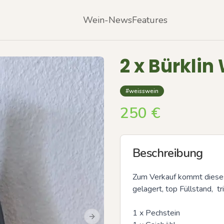
Wein-News
Features
2 x Bürklin
#weisswein
250
€
Beschreibung
Zum Verkauf kommt dieses 
gelagert, top Füllstand,  tri
1 x Pechstein 

Next slide