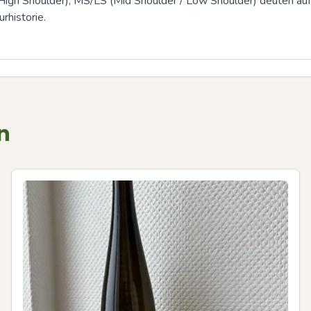
High Shoulder), MS/LS (Mid Shoulder / Low Shoulder) deuten auf
rhistorie.
n