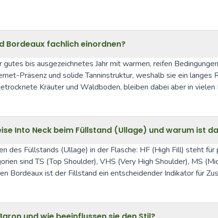
und Bordeaux fachlich einordnen?
 gutes bis ausgezeichnetes Jahr mit warmen, reifen Bedingungen, d
ernet-Präsenz und solide Tanninstruktur, weshalb sie ein langes 
trocknete Kräuter und Waldboden, bleiben dabei aber in vielen Fä
se Into Neck beim Füllstand (Ullage) und warum ist da
es Füllstands (Ullage) in der Flasche: HF (High Fill) steht für p
orien sind TS (Top Shoulder), VHS (Very High Shoulder), MS (Mid 
en Bordeaux ist der Fillstand ein entscheidender Indikator für Z
ron und wie beeinflussen sie den Stil?