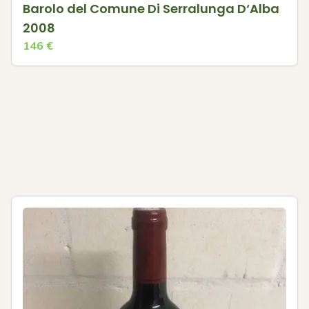
Barolo del Comune Di Serralunga D‘Alba
2008
146
€