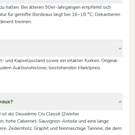
u halten. Bei älteren 90er-Jahrgängen empfiehlt sich 
ur für gereifte Bordeaux liegt bei 16–18 °C; Dekantieren 
diment trennen.
t- und Kapselzustand sowie ein intakter Korken. Original-
udem Auktionshistorie, bestehenden Marktpreis 
eaux?
 ist als Deuxième Cru Classé (Zweiter 
den, hohe Cabernet-Sauvignon-Anteile und eine lange 
re, Zedernholz, Graphit und feinmaschige Tannine, die dem 