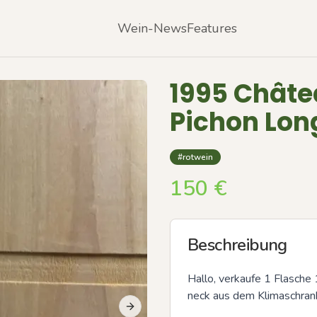
Wein-News
Features
1995 Châte
Pichon Lon
#rotwein
150
€
Beschreibung
Hallo, verkaufe 1 Flasche
neck aus dem Klimaschrank
Next slide
Previous slide