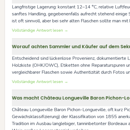
Langfristige Lagerung: konstant 12–14 °C, relative Luftfeu
sanftes Handling, gegebenenfalls aufrecht stehend einige 
ist oft sinnvoll, aber bei sehr alten Flaschen sollte man 
Vollständige Antwort lesen →
Worauf achten Sammler und Käufer auf dem Seku
Entscheidend sind lückenlose Provenienz, dokumentierte Lag
Holzkiste (OHK/OWC), Etiketten ohne Reparaturspuren und 
vergleichbarer Flaschen sowie Authentizität durch Fotos un
Vollständige Antwort lesen →
Was macht Château Longueville Baron Pichon-Lo
Château Longueville Baron Pichon-Longueville, oft kurz Pi
Gewächsklassifizierung) der Klassifikation von 1855 anerk
Tradition im Ausbau langlebiger, tanninbetonter Bordeaux 