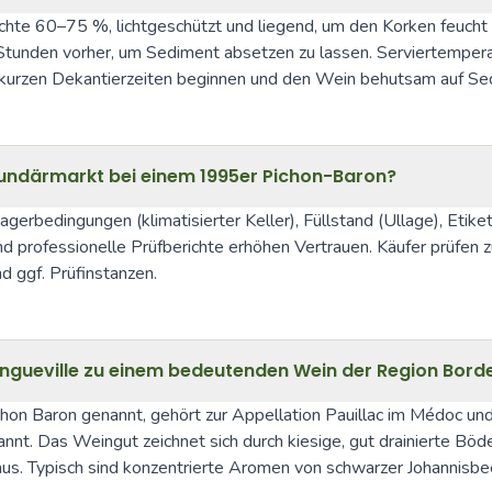
chte 60–75 %, lichtgeschützt und liegend, um den Korken feucht z
Stunden vorher, um Sediment absetzen zu lassen. Serviertemperat
mit kurzen Dekantierzeiten beginnen und den Wein behutsam auf Se
ndärmarkt bei einem 1995er Pichon-Baron?
erbedingungen (klimatisierter Keller), Füllstand (Ullage), Etiket
professionelle Prüfberichte erhöhen Vertrauen. Käufer prüfen z
d ggf. Prüfinstanzen.
ngueville zu einem bedeutenden Wein der Region Bord
chon Baron genannt, gehört zur Appellation Pauillac im Médoc und
annt. Das Weingut zeichnet sich durch kiesige, gut drainierte Bö
aus. Typisch sind konzentrierte Aromen von schwarzer Johannisbee