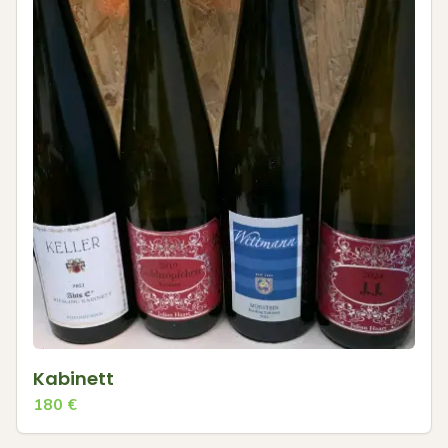
Kabinett
180
€