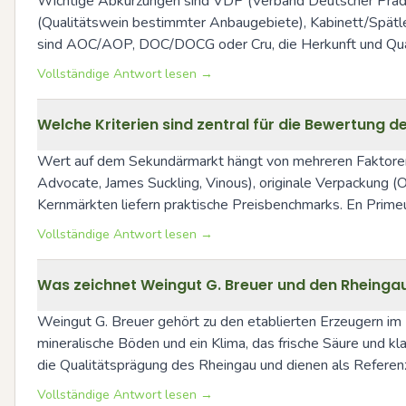
Wichtige Abkürzungen sind VDP (Verband Deutscher Prädi
(Qualitätswein bestimmter Anbaugebiete), Kabinett/Spätles
sind AOC/AOP, DOC/DOCG oder Cru, die Herkunft und Qual
Vollständige Antwort lesen →
Welche Kriterien sind zentral für die Bewertung
Wert auf dem Sekundärmarkt hängt von mehreren Faktoren a
Advocate, James Suckling, Vinous), originale Verpackung (
Kernmärkten liefern praktische Preisbenchmarks. En Primeur
Vollständige Antwort lesen →
Was zeichnet Weingut G. Breuer und den Rheingau
Weingut G. Breuer gehört zu den etablierten Erzeugern im R
mineralische Böden und ein Klima, das frische Säure und kl
die Qualitätsprägung des Rheingau und dienen als Referenz
Vollständige Antwort lesen →