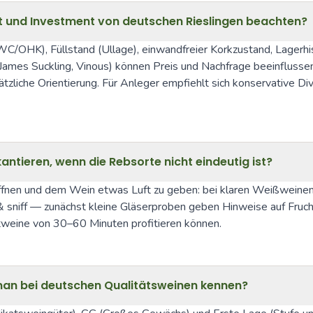
t und Investment von deutschen Rieslingen beachten?
C/OHK), Füllstand (Ullage), einwandfreier Korkzustand, Lagerhist
James Suckling, Vinous) können Preis und Nachfrage beeinfluss
iche Orientierung. Für Anleger empfiehlt sich konservative Dive
tieren, wenn die Rebsorte nicht eindeutig ist?
öffnen und dem Wein etwas Luft zu geben: bei klaren Weißweinen 
sniff — zunächst kleine Gläserproben geben Hinweise auf Frucht,
tweine von 30–60 Minuten profitieren können.
man bei deutschen Qualitätsweinen kennen?