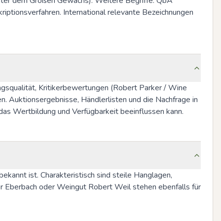
ter dem Großen Gewächs). Weitere Begriffe: QbA 
iptionsverfahren. International relevante Bezeichnungen 
squalität, Kritikerbewertungen (Robert Parker / Wine 
. Auktionsergebnisse, Händlerlisten und die Nachfrage in 
, das Wertbildung und Verfügbarkeit beeinflussen kann.
kannt ist. Charakteristisch sind steile Hanglagen, 
ter Eberbach oder Weingut Robert Weil stehen ebenfalls für 