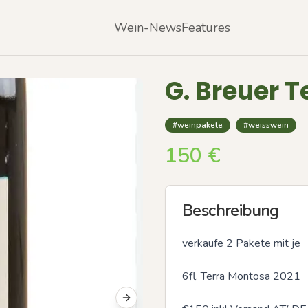
Wein-News
Features
G. Breuer T
#weinpakete
#weisswein
150
€
Beschreibung
verkaufe 2 Pakete mit je

6fl. Terra Montosa 2021

Next slide
Previous slide