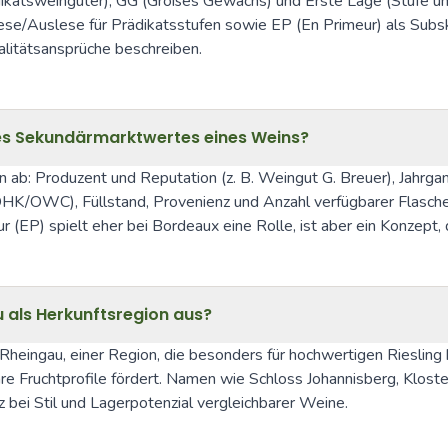
katsweingüter), GG (Großes Gewächs) und Erste Lage (Stufe un
e/Auslese für Prädikatsstufen sowie EP (En Primeur) als Subskr
itätsansprüche beschreiben.
 des Sekundärmarktwertes eines Weins?
b: Produzent und Reputation (z. B. Weingut G. Breuer), Jahrgang
OHK/OWC), Füllstand, Provenienz und Anzahl verfügbarer Flaschen
 (EP) spielt eher bei Bordeaux eine Rolle, ist aber ein Konzept
 als Herkunftsregion aus?
heingau, einer Region, die besonders für hochwertigen Riesling be
are Fruchtprofile fördert. Namen wie Schloss Johannisberg, Klos
 bei Stil und Lagerpotenzial vergleichbarer Weine.