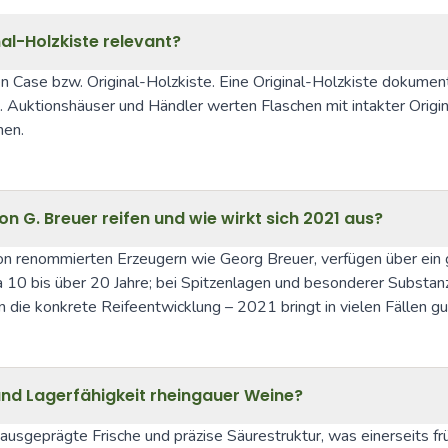
l-Holzkiste relevant?
 Case bzw. Original-Holzkiste. Eine Original-Holzkiste dokumenti
uktionshäuser und Händler werten Flaschen mit intakter Original
hen.
 G. Breuer reifen und wie wirkt sich 2021 aus?
n renommierten Erzeugern wie Georg Breuer, verfügen über ein 
10 bis über 20 Jahre; bei Spitzenlagen und besonderer Substanz 
die konkrete Reifeentwicklung – 2021 bringt in vielen Fällen gute
 und Lagerfähigkeit rheingauer Weine?
sgeprägte Frische und präzise Säurestruktur, was einerseits früh