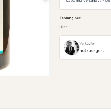
€150 inkl Versand AT/ DE
Zahlung per:
Likes:
1
Verkäufer
holzbergert