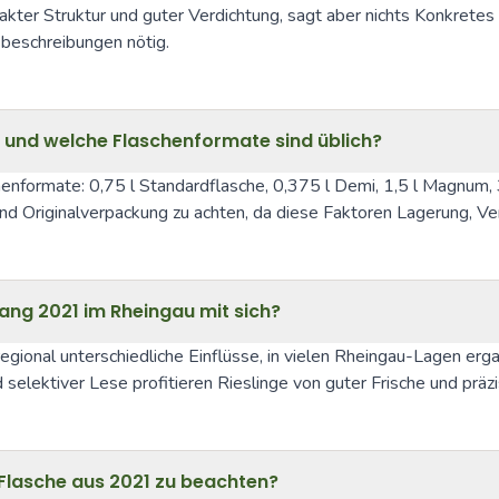
mpakter Struktur und guter Verdichtung, sagt aber nichts Konkrete
beschreibungen nötig.
 und welche Flaschenformate sind üblich?
henformate: 0,75 l Standardflasche, 0,375 l Demi, 1,5 l Magnum, 3
 und Originalverpackung zu achten, da diese Faktoren Lagerung, 
ang 2021 im Rheingau mit sich?
ional unterschiedliche Einflüsse, in vielen Rheingau-Lagen ergab
elektiver Lese profitieren Rieslinge von guter Frische und präzis
r Flasche aus 2021 zu beachten?