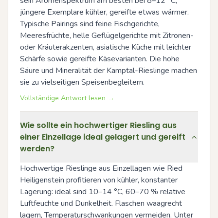
sein Aromenspektrum am besten bei 8–12 °C; 
jüngere Exemplare kühler, gereifte etwas wärmer. 
Typische Pairings sind feine Fischgerichte, 
Meeresfrüchte, helle Geflügelgerichte mit Zitronen- 
oder Kräuterakzenten, asiatische Küche mit leichter 
Schärfe sowie gereifte Käsevarianten. Die hohe 
Säure und Mineralität der Kamptal-Rieslinge machen 
sie zu vielseitigen Speisenbegleitern.
Vollständige Antwort lesen →
Wie sollte ein hochwertiger Riesling aus
einer Einzellage ideal gelagert und gereift
werden?
Hochwertige Rieslinge aus Einzellagen wie Ried 
Heiligenstein profitieren von kühler, konstanter 
Lagerung: ideal sind 10–14 °C, 60–70 % relative 
Luftfeuchte und Dunkelheit. Flaschen waagrecht 
lagern, Temperaturschwankungen vermeiden. Unter 