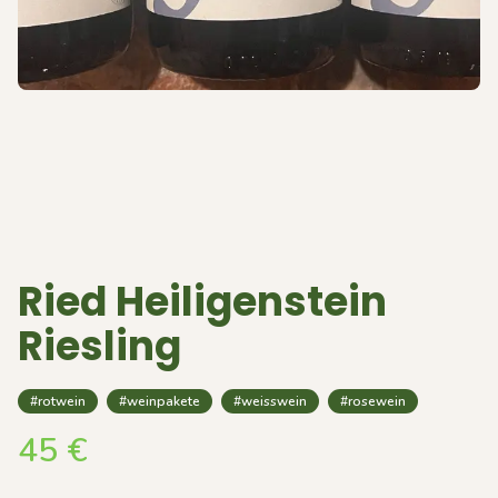
Ried Heiligenstein
Riesling
#rotwein
#weinpakete
#weisswein
#rosewein
45
€