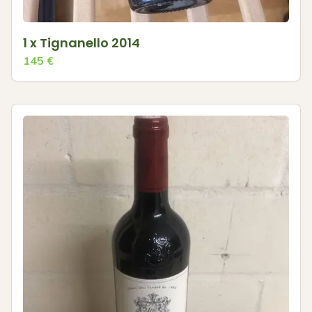
1 x Tignanello 2014
145
€