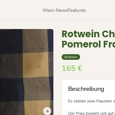
Wein-News
Features
Rotwein Ch
Pomerol Fr
#rotwein
165
€
Beschreibung
Es stehen zwei Flaschen zu
Der Preis bezieht sich auf 
Next slide
Previous slide