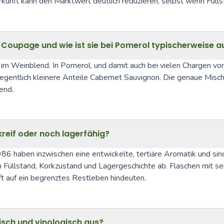
nft kann den Marktwert deutlich reduzieren, selbst wenn Füllst
Coupage und wie ist sie bei Pomerol typischerweise 
Weinblend. In Pomerol, und damit auch bei vielen Chargen von C
gentlich kleinere Anteile Cabernet Sauvignon. Die genaue Mischung
end.
nkreif oder noch lagerfähig?
haben inzwischen eine entwickelte, tertiäre Aromatik und sind fü
on Füllstand, Korkzustand und Lagergeschichte ab. Flaschen mit seh
ft auf ein begrenztes Restleben hindeuten.
tisch und vinologisch aus?