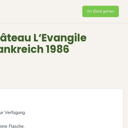
An Bord gehen
âteau L‘Evangile
ankreich 1986
r Verfügung.

eine Flasche.

Next sli