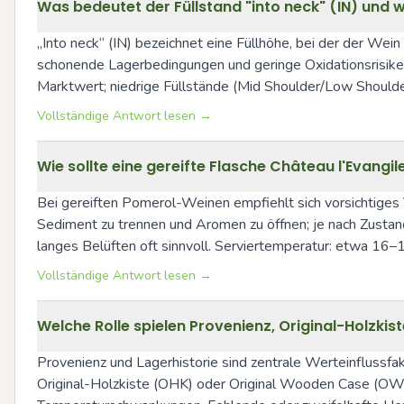
Was bedeutet der Füllstand "into neck" (IN) und 
„Into neck“ (IN) bezeichnet eine Füllhöhe, bei der der Wein 
schonende Lagerbedingungen und geringe Oxidationsrisiken.
Marktwert; niedrige Füllstände (Mid Shoulder/Low Shoulder
Vollständige Antwort lesen →
Wie sollte eine gereifte Flasche Château l'Evangi
Bei gereiften Pomerol-Weinen empfiehlt sich vorsichtiges 
Sediment zu trennen und Aromen zu öffnen; je nach Zustand
langes Belüften oft sinnvoll. Serviertemperatur: etwa 16–1
Vollständige Antwort lesen →
Welche Rolle spielen Provenienz, Original-Holzk
Provenienz und Lagerhistorie sind zentrale Werteinfluss
Original-Holzkiste (OHK) oder Original Wooden Case (OWC) 