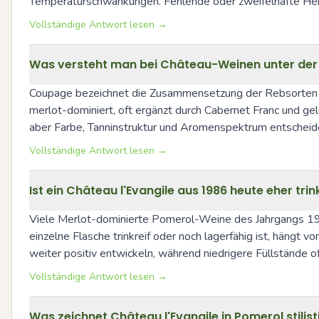
Temperaturschwankungen. Fehlende oder zweifelhafte Herku
Vollständige Antwort lesen →
Was versteht man bei Château-Weinen unter der 
Coupage bezeichnet die Zusammensetzung der Rebsorten im 
merlot-dominiert, oft ergänzt durch Cabernet Franc und gele
aber Farbe, Tanninstruktur und Aromenspektrum entscheid
Vollständige Antwort lesen →
Ist ein Château l'Evangile aus 1986 heute eher tri
Viele Merlot-dominierte Pomerol-Weine des Jahrgangs 1986 
einzelne Flasche trinkreif oder noch lagerfähig ist, hängt v
weiter positiv entwickeln, während niedrigere Füllstände o
Vollständige Antwort lesen →
Was zeichnet Château l'Evangile in Pomerol stilis