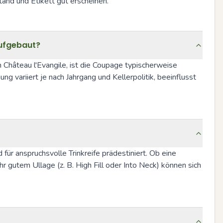
and und Etikett gut erscheinen.
aufgebaut?
hâteau l'Evangile, ist die Coupage typischerweise 
 variiert je nach Jahrgang und Kellerpolitik, beeinflusst 
r anspruchsvolle Trinkreife prädestiniert. Ob eine 
r gutem Ullage (z. B. High Fill oder Into Neck) können sich 