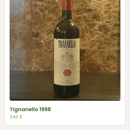
Tignanello 1998
140
€