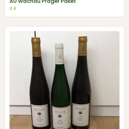
AU Wachau Prager Paket
0
€