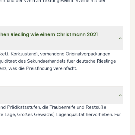
eift und der Wein an Textur gewinnt. Weine mit der 
en Riesling wie einem Christmann 2021
kett, Korkzustand), vorhandene Originalverpackungen 
uiditaet des Sekundaerhandels fuer deutsche Rieslinge 
enz, was die Preisfindung vereinfacht.
nd Prädikatsstufen, die Traubenreife und Restsüße 
ste Lage, Großes Gewächs) Lagenqualität hervorheben. Für 