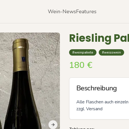
Wein-News
Features
Riesling P
#weinpakete
#weisswein
180
€
Beschreibung
Alle Flaschen auch einzeln
zzgl. Versand
Next slide
Previous slide