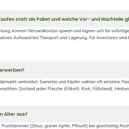
 kaufen statt als Paket und welche Vor- und Nachteile g
lung, können Versandkosten sparen und eignen sich für sofortig
ativen Aufwand bei Transport und Lagerung. Für Investoren sind 
u erwerben?
undärmarkt verbreitet. Sammler und Käufer wählen oft einzelne F
 beachten: Zustand jeder Flasche (Etikett, Kork, Füllstand), Her
m Alter aus?
ruchtaromen (Zitrus, grüner Apfel, Pfirsich) bei gleichzeitig fris