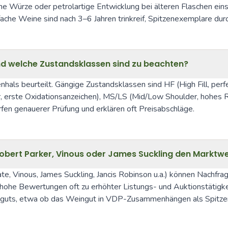
che Würze oder petrolartige Entwicklung bei älteren Flaschen ein
fache Weine sind nach 3–6 Jahren trinkreif, Spitzenexemplare du
und welche Zustandsklassen sind zu beachten?
hals beurteilt. Gängige Zustandsklassen sind HF (High Fill, perfek
, erste Oxidationsanzeichen), MS/LS (Mid/Low Shoulder, hohes Ris
fen genauerer Prüfung und erklären oft Preisabschläge.
Robert Parker, Vinous oder James Suckling den Marktwe
Vinous, James Suckling, Jancis Robinson u.a.) können Nachfrage un
 hohe Bewertungen oft zu erhöhter Listungs- und Auktionstätigk
nguts, etwa ob das Weingut in VDP-Zusammenhängen als Spitzenb