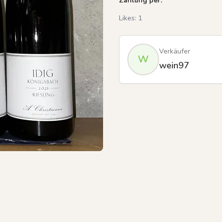
Zahlung per:
Likes:
1
Verkäufer
W
wein97