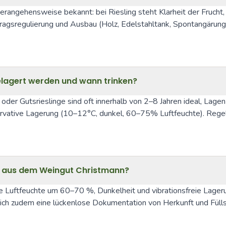
 Herangehensweise bekannt: bei Riesling steht Klarheit der Frucht
Ertragsregulierung und Ausbau (Holz, Edelstahltank, Spontangärun
gelagert werden und wann trinken?
- oder Gutsrieslinge sind oft innerhalb von 2–8 Jahren ideal, L
nservative Lagerung (10–12°C, dunkel, 60–75% Luftfeuchte). Reg
n aus dem Weingut Christmann?
uftfeuchte um 60–70 %, Dunkelheit und vibrationsfreie Lagerung
 sich zudem eine lückenlose Dokumentation von Herkunft und Füll