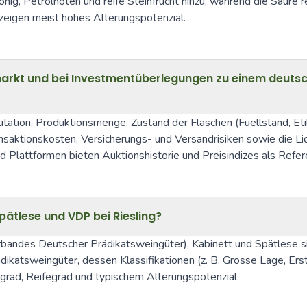
nig, Petrolnoten und reife Steinfrucht hinzu, während die Säure r
eigen meist hohes Alterungspotenzial.
rkt und bei Investmentüberlegungen zu einem deutsch
tation, Produktionsmenge, Zustand der Flaschen (Fuellstand, Eti
saktionskosten, Versicherungs- und Versandrisiken sowie die Liq
nd Plattformen bieten Auktionshistorie und Preisindizes als Refer
pätlese und VDP bei Riesling?
bandes Deutscher Prädikatsweingüter), Kabinett und Spätlese si
dikatsweingüter, dessen Klassifikationen (z. B. Grosse Lage, Er
egrad, Reifegrad und typischem Alterungspotenzial.