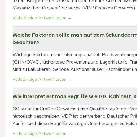
reifen. Bei gereiftem Ausbau treten tertiäre Aromen wie Ho
Klassifikation Groses Gewaechs (VDP Grosses Gewächs) z
Vollständige Antwort lesen →
Welche Faktoren sollte man auf dem Sekundaerma
beachten?
Wichtige Faktoren sind Jahrgangsqualität, Produzentenrepu
(OHK/OWC), lückenlose Provenienz und Lagerhistorie. Tran
sind zu kalkulieren. Seriöse Auktionshäuser, Fachhändler u
Vollständige Antwort lesen →
Wie interpretiert man Begriffe wie GG, Kabinett, S
GG steht für Großes Gewächs (eine Qualitätsstufe des Ver
historisch beschreiben. VDP ist der Verband Deutscher Prä
Käufer sind diese Begriffe wichtige Orientierungen zu Süß
Vollständige Antwort lesen →