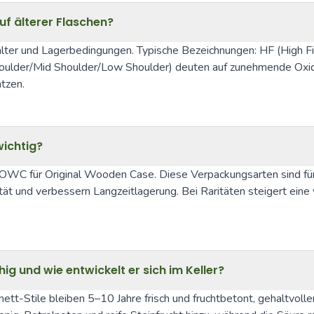
uf älterer Flaschen?
alter und Lagerbedingungen. Typische Bezeichnungen: HF (High Fill)
lder/Mid Shoulder/Low Shoulder) deuten auf zunehmende Oxidatio
tzen.
ichtig?
d OWC für Original Wooden Case. Diese Verpackungsarten sind für
bilität und verbessern Langzeitlagerung. Bei Raritäten steiger
hig und wie entwickelt er sich im Keller?
inett-Stile bleiben 5–10 Jahre frisch und fruchtbetont, gehaltvo