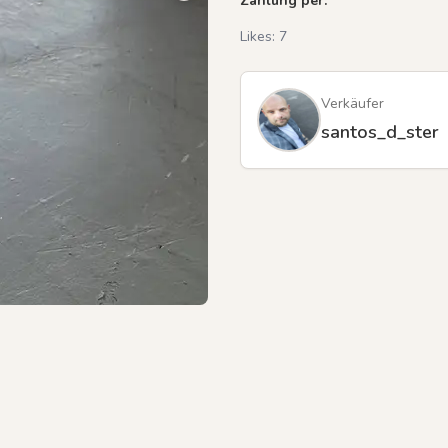
Zahlung per:
Likes:
7
Previous slide
Verkäufer
santos_d_ster