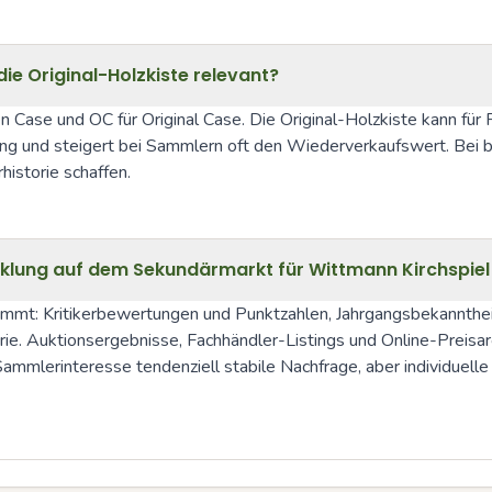
e Original-Holzkiste relevant?
Case und OC für Original Case. Die Original-Holzkiste kann für Pr
ing und steigert bei Sammlern oft den Wiederverkaufswert. Bei 
istorie schaffen.
cklung auf dem Sekundärmarkt für Wittmann Kirchspie
mt: Kritikerbewertungen und Punktzahlen, Jahrgangsbekanntheit,
rie. Auktionsergebnisse, Fachhändler-Listings und Online-Preisar
 Sammlerinteresse tendenziell stabile Nachfrage, aber individuel