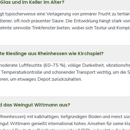
Glas und im Keller im Alter?
gt typischerweise eine Verlagerung von primärer Frucht zu tertiä
altener, oft noch präsenter Säure. Die Entwicklung hängt stark vo
hnte sinnvolle Trinkfenster bieten, wobei sich Textur und Komple
e Rieslinge aus Rheinhessen wie Kirchspiel?
oderate Luftfeuchte (60–75 %), völlige Dunkelheit, vibrationsf
e Temperaturkontrolle und schonender Transport wichtig, um die S
ieren, um etwaiges Depot zurückzuhalten.
nd das Weingut Wittmann aus?
Rheinhessen) mit kalkhaltigen, tiefgründigen Böden und meist sü
t Wittmann genießt international hohes Ansehen für seine klar st