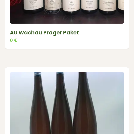
AU Wachau Prager Paket
0
€