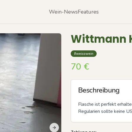
Wein-News
Features
Wittmann K
#weisswein
70
€
Beschreibung
Flasche ist perfekt erhalte
Regularien sollte keine US
Next slide