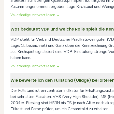
arbeitet nach strengen Qualitätsprinzipien, ist Mitglied 
Zusammengenommen ergeben Lage Kirchspiel und Weingut 
Vollständige Antwort lesen →
Was bedeutet VDP und welche Rolle spielt die K
VDP steht für Verband Deutscher Prädikatsweingüter (VDP).
Lage/1L bezeichnet) und Ganz oben die Kennzeichnung Gr
aus Kirchspiel signalisiert eine VDP-Einstufung strenge Vo
haben kann.
Vollständige Antwort lesen →
Wie bewerte ich den Füllstand (Ullage) bei älteren
Der Füllstand ist ein zentraler Indikator für Erhaltungszust
bei sehr alten Flaschen. VHS (Very High Shoulder), MS (M
2004er-Riesling sind HF/IN bis TS je nach Alter noch akzep
Etikett und Farbe prüfen, um ein Gesamtbild zu erhalten.