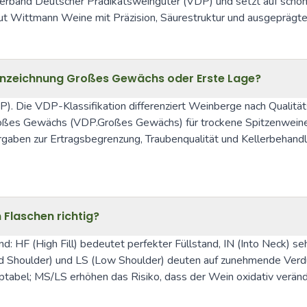
im Verband Deutscher Prädikatsweingüter (VDP) und setzt auf scho
Wittmann Weine mit Präzision, Säurestruktur und ausgeprägte
ennzeichnung Großes Gewächs oder Erste Lage?
 Die VDP-Klassifikation differenziert Weinberge nach Qualitätss
oßes Gewächs (VDP.Großes Gewächs) für trockene Spitzenweine 
rgaben zur Ertragsbegrenzung, Traubenqualität und Kellerbehandlun
 Flaschen richtig?
and: HF (High Fill) bedeutet perfekter Füllstand, IN (Into Neck) s
id Shoulder) und LS (Low Shoulder) deuten auf zunehmende Verdun
tabel; MS/LS erhöhen das Risiko, dass der Wein oxidativ verände