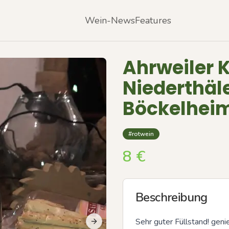
Wein-News
Features
Ahrweiler 
Niederthäle
Böckelhei
#rotwein
8
€
Beschreibung
Sehr guter Füllstand! geni
Next slide
Previous slide