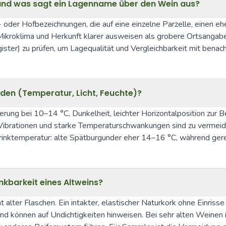
n und was sagt ein Lagenname über den Wein aus?
 oder Hofbezeichnungen, die auf eine einzelne Parzelle, einen eh
oklima und Herkunft klarer ausweisen als grobere Ortsangaben. F
gister) zu prüfen, um Lagequalität und Vergleichbarkeit mit benac
erden (Temperatur, Licht, Feuchte)?
agerung bei 10–14 °C, Dunkelheit, leichter Horizontalposition zu
ibrationen und starke Temperaturschwankungen sind zu vermeiden
nktemperatur: alte Spätburgunder eher 14–16 °C, während gereif
inkbarkeit eines Altweins?
t alter Flaschen. Ein intakter, elastischer Naturkork ohne Einrisse 
d können auf Undichtigkeiten hinweisen. Bei sehr alten Weinen ist