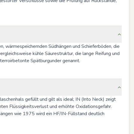
estörter Verschlüsse sowie die Prüfung auf Rückstände, 
ilen, wärmespeichernden Südhängen und Schieferböden, die 
vergleichsweise kühle Säurestruktur, die lange Reifung und 
 terroirbetonte Spätburgunder genannt.
schenhals gefüllt und gilt als ideal; IN (Into Neck) zeigt 
hten Flüssigkeitsverlust und erhöhte Oxidationsgefahr. 
ängen wie 1975 wird ein HF/IN-Füllstand deutlich 