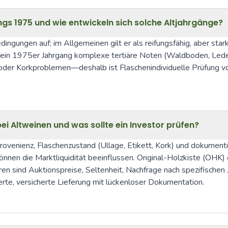
s 1975 und wie entwickeln sich solche Altjahrgänge?
ngungen auf; im Allgemeinen gilt er als reifungsfähig, aber stark
 ein 1975er Jahrgang komplexe tertiäre Noten (Waldboden, Leder
n oder Korkproblemen—deshalb ist Flaschenindividuelle Prüfung v
i Altweinen und was sollte ein Investor prüfen?
ovenienz, Flaschenzustand (Ullage, Etikett, Kork) und dokumentie
nen die Marktliquidität beeinflussen. Original-Holzkiste (OHK)
toren sind Auktionspreise, Seltenheit, Nachfrage nach spezifische
erte, versicherte Lieferung mit lückenloser Dokumentation.