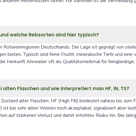
u anderen Reifemustern führen. Für Sammler ist die Vermeidung g
und welche Rebsorten sind hier typisch?
ten Rotweinregionen Deutschlands. Die Lage ist geprägt von ste
 bieten. Typisch sind feine Frucht, mineralische Tiefe und eine 
e Herkunft Ahrweiler oft als Qualitätsmerkmal für feingliedrige,
 alten Flaschen und wie interpretiert man HF, IN, TS?
 Zustand alter Flaschen. HF (High Fill) bedeutet nahezu bis zum Fla
ist bei sehr alten Weinen noch akzeptabel, signalisiert aber leic
 auf stärkeren Verlust und damit erhöhtes Risiko hin. Bei Jahrg