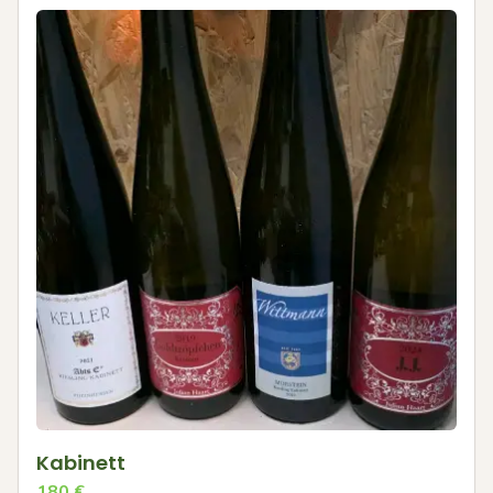
Kabinett
180
€