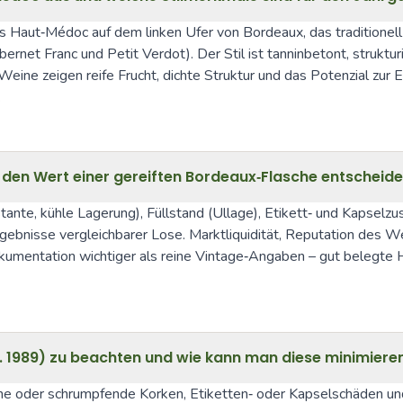
Haut‑Médoc auf dem linken Ufer von Bordeaux, das traditionell ei
net Franc und Petit Verdot). Der Stil ist tanninbetont, strukturi
ine zeigen reife Frucht, dichte Struktur und das Potenzial zur E
.
 den Wert einer gereiften Bordeaux‑Flasche entscheid
nte, kühle Lagerung), Füllstand (Ullage), Etikett‑ und Kapselzu
sse vergleichbarer Lose. Marktliquidität, Reputation des Wein
kumentation wichtiger als reine Vintage‑Angaben – gut belegte H
 B. 1989) zu beachten und wie kann man diese minimiere
 oder schrumpfende Korken, Etiketten‑ oder Kapselschäden und un