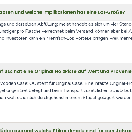
boten und welche Implikationen hat eine Lot‑Größe?
gs und derselben Abfüllung; meist handelt es sich um vier Standa
ünstiger pro Flasche verrechnet beim Versand, können aber bei 
d Investoren kann ein Mehrfach‑Los Vorteile bringen, weil mehrer
uss hat eine Original‑Holzkiste auf Wert und Proveni
oden Case; OC steht für Original Case. Eine intakte Original‑Ho
hörigen Set belegt und beim Transport zusätzlichen Schutz bot. B
 wahrscheinlich durchgehend in einem Stapel gelagert wurden — e
édoc aus und welche Stilmerkmale sind für den Jahrga