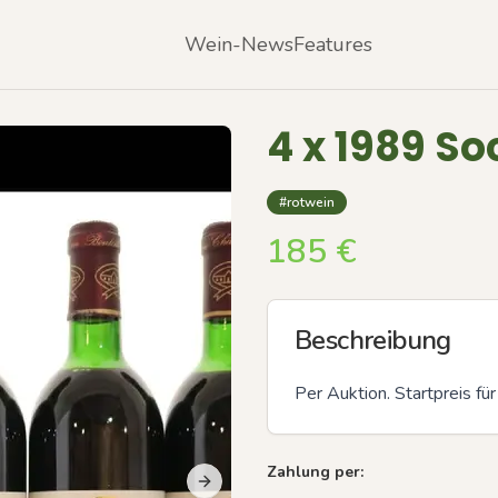
Wein-News
Features
4 x 1989 So
#rotwein
185
€
Beschreibung
Per Auktion. Startpreis f
Zahlung per:
Next slide
Previous slide