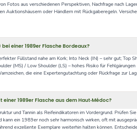
n von Fotos aus verschiedenen Perspektiven, Nachfrage nach Lagerh
en Auktionshäusern oder Händlern mit Rückgaberegeln. Versicheru
) bei einer 1989er Flasche Bordeaux?
 perfekter Füllstand nahe am Kork; Into Neck (IN) – sehr gut; Top 
ulder (MS) / Low Shoulder (LS) – hohes Risiko für Fehlgärungen 
rnzeichen, die eine Expertengutachtung oder Rückfrage zur Lager
eit einer 1989er Flasche aus dem Haut‑Médoc?
ur und Tannin als Reifeindikatoren im Vordergrund. Prüfen Sie F
 kann ein 1989er noch sehr harmonisch wirken, oft mit ausgepräg
während exzellente Exemplare weiterhin halten können. Entscheide