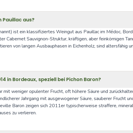
 Pauillac aus?
annt) ist ein klassifiziertes Weingut aus Pauillac im Médoc, Bo
ter Cabernet Sauvignon-Struktur, kräftigen, aber feinkörnigen Ta
ieren von langen Ausbauphasen in Eichenholz, sind altersfähig 
4 in Bordeaux, speziell bei Pichon Baron?
 mit weniger opulenter Frucht, oft höhere Säure und zurückhaltene
ndlicherer Jahrgang mit ausgewogener Säure, sauberer Frucht und 
ille Baron zeigen sich 2011er typischerweise straffere, minerali
uses zu verlieren.