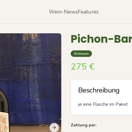
Wein-News
Features
Pichon-Bar
#rotwein
275
€
Beschreibung
je eine Flasche im Paket
Zahlung per:
Next slide
Previous slide