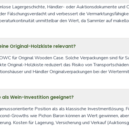
nlose Lagergeschichte, Händler- oder Auktionsdokumente und Ori
oder Fälschungsverdacht und verbessert die Vermarktungsfähigkei
eraturkontinuität unmittelbar den Wert, da Sammler auf makell
ne Original-Holzkiste relevant?
 OWC für Original Wooden Case. Solche Verpackungen sind für Samm
te Original-Holzkiste reduziert das Risiko von Transportschäde
ionshäuser und Händler Originalverpackungen bei der Wertermitt
e als Wein-Investition geeignet?
 genussorientierte Position als als klassische Investmentlösung.
econd-Growths wie Pichon Baron können an Wert gewinnen, aber I
agerung. Kosten für Lagerung, Versicherung und Verkauf (Auktionsg