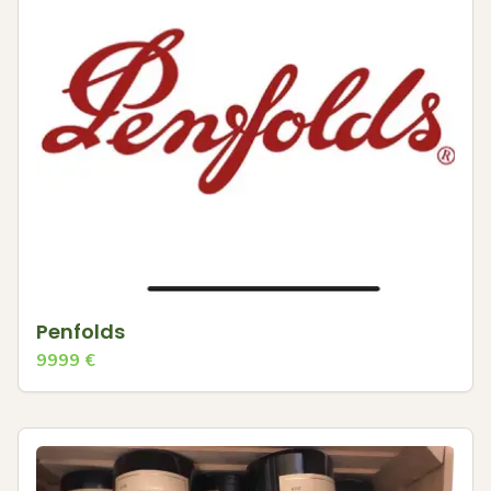
Penfolds
9999
€