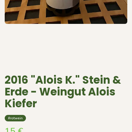
2016 "Alois K." Stein &
Erde - Weingut Alois
Kiefer
#rotwein
15
€