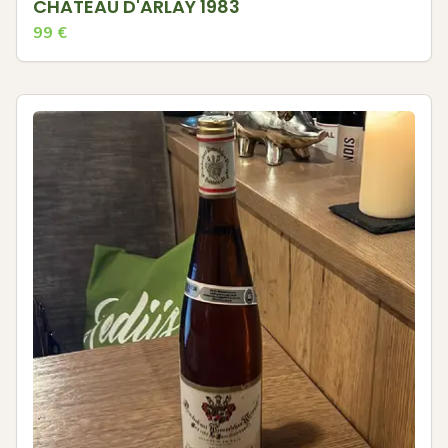
CHATEAU D'ARLAY 1983
99
€