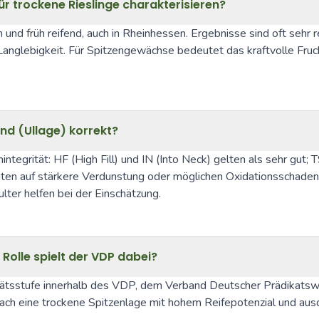
ür trockene Rieslinge charakterisieren?
d früh reifend, auch in Rheinhessen. Ergebnisse sind oft sehr rei
anglebigkeit. Für Spitzengewächse bedeutet das kraftvolle Frucht
and (Ullage) korrekt?
enintegrität: HF (High Fill) und IN (Into Neck) gelten als sehr gut;
en auf stärkere Verdunstung oder möglichen Oxidationsschaden 
lter helfen bei der Einschätzung.
lle spielt der VDP dabei?
itätsstufe innerhalb des VDP, dem Verband Deutscher Prädikats
nach eine trockene Spitzenlage mit hohem Reifepotenzial und ausd