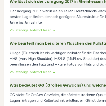
Wie lässt sich der Jahrgang 2017 in Rheinhessen f
Der Jahrgang 2017 war in vielen Teilen Deutschlands warm un
besten Lagen liefern dennoch genügend Säurestruktur für L
Jahre bis Jahrzehnte.
Vollständige Antwort lesen →
Wie beurteilt man bei älteren Flaschen den Füllst
Ullage (Füllstand) ist ein wichtiger Indikator für die Flasch
VHS (Very High Shoulder), MS/LS (Mid/Low Shoulder) deut
beeinflussen den Füllstand – klare Fotos von Hals und Schu
Vollständige Antwort lesen →
Was bedeutet GG (Großes Gewächs) und welche Ro
GG steht für Großes Gewächs, die höchste trockene Qual
Lagen, Erträgen und Kellertechnik erfüllen; ein GG ist dem