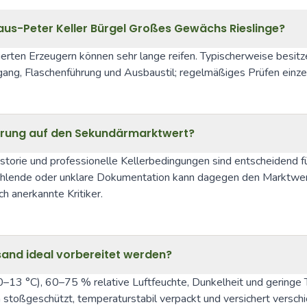
aus-Peter Keller Bürgel Großes Gewächs Rieslinge?
erten Erzeugern können sehr lange reifen. Typischerweise besi
gang, Flaschenführung und Ausbaustil; regelmäßiges Prüfen einzeln
gerung auf den Sekundärmarktwert?
istorie und professionelle Kellerbedingungen sind entscheidend 
hlende oder unklare Dokumentation kann dagegen den Marktwert ver
 anerkannte Kritiker.
rsand ideal vorbereitet werden?
0–13 °C), 60–75 % relative Luftfeuchte, Dunkelheit und geringe 
 stoßgeschützt, temperaturstabil verpackt und versichert verschic