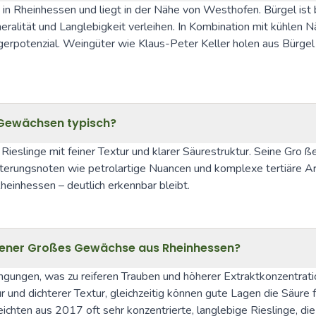
n Rheinhessen und liegt in der Nähe von Westhofen. Bürgel ist b
ralität und Langlebigkeit verleihen. In Kombination mit kühlen N
erpotenzial. Weingüter wie Klaus-Peter Keller holen aus Bürgel 
n Gewächsen typisch?
 Rieslinge mit feiner Textur und klarer Säurestruktur. Seine Gro 
lterungsnoten wie petrolartige Nuancen und komplexe tertiäre Aro
heinhessen – deutlich erkennbar bleibt.
ockener Großes Gewächse aus Rheinhessen?
gungen, was zu reiferen Trauben und höherer Extraktkonzentratio
 und dichterer Textur, gleichzeitig können gute Lagen die Säure f
ichten aus 2017 oft sehr konzentrierte, langlebige Rieslinge, die