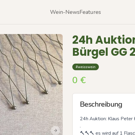
Wein-News
Features
24h Auktion
Bürgel GG 2
#weisswein
0
€
Beschreibung
24h Auktion: Klaus Peter 
.

🔨🔨🔨 es wird auf 1 Flasc
Next slide