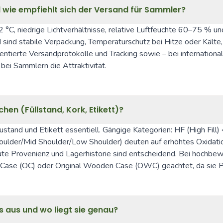
 wie empfiehlt sich der Versand für Sammler?
C, niedrige Lichtverhältnisse, relative Luftfeuchte 60–75 % u
d sind stabile Verpackung, Temperaturschutz bei Hitze oder Kälte
entierte Versandprotokolle und Tracking sowie – bei internationa
bei Sammlern die Attraktivität.
en (Füllstand, Kork, Etikett)?
stand und Etikett essentiell. Gängige Kategorien: HF (High Fill) =
lder/Mid Shoulder/Low Shoulder) deuten auf erhöhtes Oxidations
 gute Provenienz und Lagerhistorie sind entscheidend. Bei hochb
nal Case (OC) oder Original Wooden Case (OWC) geachtet, da sie 
 aus und wo liegt sie genau?