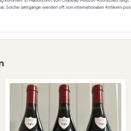
ung kommen. In Handschrift von Château Mouton Rothschild zeigt 
. Solche Jahrgänge werden oft von internationalen Kritikern pos
n