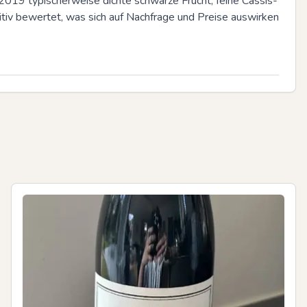
2019 typischerweise dichte schwarze Frucht, feine Cassis-
itiv bewertet, was sich auf Nachfrage und Preise auswirken 