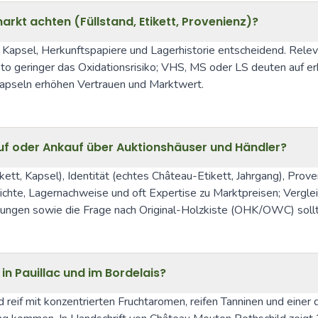
kt achten (Füllstand, Etikett, Provenienz)?
 Kapsel, Herkunftspapiere und Lagerhistorie entscheidend. Relevan
sto geringer das Oxidationsrisiko; VHS, MS oder LS deuten auf e
Kapseln erhöhen Vertrauen und Marktwert.
uf oder Ankauf über Auktionshäuser und Händler?
kett, Kapsel), Identität (echtes Château-Etikett, Jahrgang), Prov
chte, Lagernachweise und oft Expertise zu Marktpreisen; Verglei
ungen sowie die Frage nach Original-Holzkiste (OHK/OWC) sollte
n Pauillac und im Bordelais?
reif mit konzentrierten Fruchtaromen, reifen Tanninen und einer d