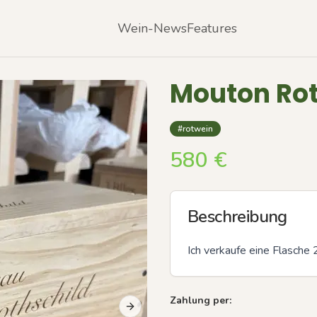
Wein-News
Features
Mouton Rot
#rotwein
580
€
Beschreibung
Ich verkaufe eine Flasche
Zahlung per:
Next slide
Previous slide