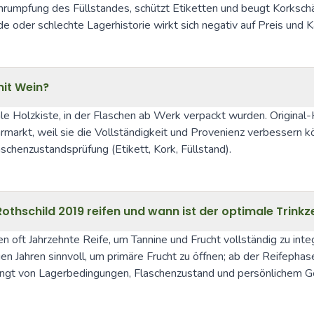
rumpfung des Füllstandes, schützt Etiketten und beugt Korkschä
 oder schlechte Lagerhistorie wirkt sich negativ auf Preis und K
it Wein?
nale Holzkiste, in der Flaschen ab Werk verpackt wurden. Origin
arkt, weil sie die Vollständigkeit und Provenienz verbessern kö
aschenzustandsprüfung (Etikett, Kork, Füllstand).
thschild 2019 reifen und wann ist der optimale Trinkz
oft Jahrzehnte Reife, um Tannine und Frucht vollständig zu inte
gen Jahren sinnvoll, um primäre Frucht zu öffnen; ab der Reifephas
e hängt von Lagerbedingungen, Flaschenzustand und persönlichem 