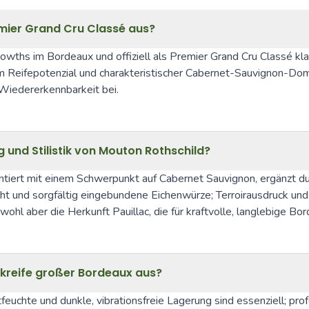
mier Grand Cru Classé aus?
wths im Bordeaux und offiziell als Premier Grand Cru Classé klassi
em Reifepotenzial und charakteristischer Cabernet-Sauvignon-Domi
 Wiedererkennbarkeit bei.
und Stilistik von Mouton Rothschild?
ntiert mit einem Schwerpunkt auf Cabernet Sauvignon, ergänzt dur
ucht und sorgfältig eingebundene Eichenwürze; Terroirausdruck und
 wohl aber die Herkunft Pauillac, die für kraftvolle, langlebige B
inkreife großer Bordeaux aus?
uchte und dunkle, vibrationsfreie Lagerung sind essenziell; prof