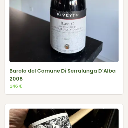
Barolo del Comune Di Serralunga D‘Alba
2008
146
€