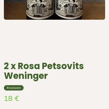
2 x Rosa Petsovits
Weninger
#rosewein
18
€