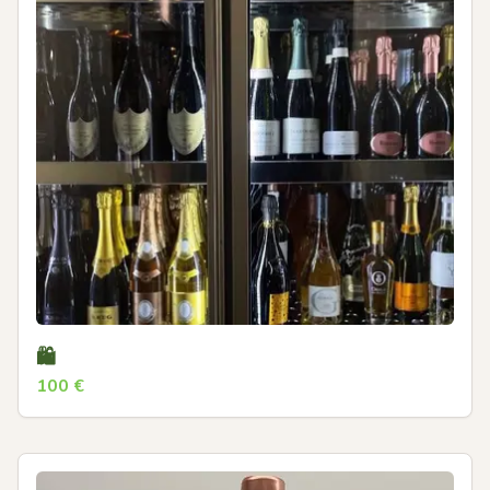
🛍
100
€