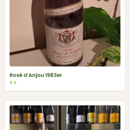
Rosé d'Anjou 1983er
9
€