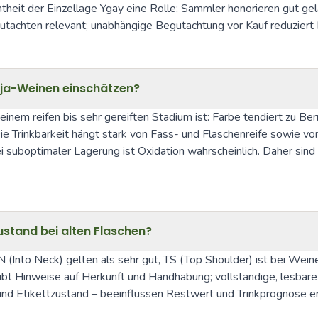
eit der Einzellage Ygay eine Rolle; Sammler honorieren gut gel
tachten relevant; unabhängige Begutachtung vor Kauf reduziert 
ioja-Weinen einschätzen?
inem reifen bis sehr gereiften Stadium ist: Farbe tendiert zu Bern
ie Trinkbarkeit hängt stark von Fass- und Flaschenreife sowie 
 suboptimaler Lagerung ist Oxidation wahrscheinlich. Daher sind
ustand bei alten Flaschen?
d IN (Into Neck) gelten als sehr gut, TS (Top Shoulder) ist bei We
ibt Hinweise auf Herkunft und Handhabung; vollständige, lesbare 
und Etikettzustand – beeinflussen Restwert und Trinkprognose er