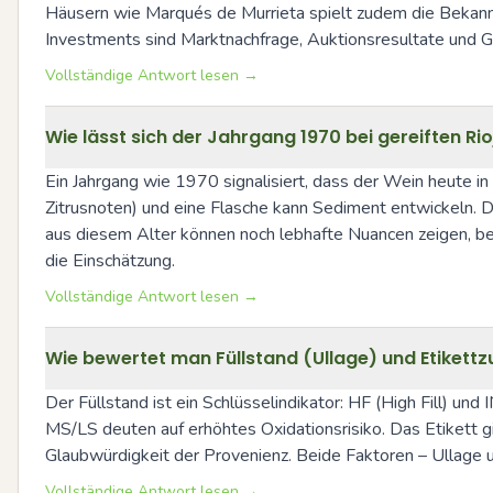
Häusern wie Marqués de Murrieta spielt zudem die Bekannth
Investments sind Marktnachfrage, Auktionsresultate und Gu
Vollständige Antwort lesen →
Wie lässt sich der Jahrgang 1970 bei gereiften R
Ein Jahrgang wie 1970 signalisiert, dass der Wein heute in e
Zitrusnoten) und eine Flasche kann Sediment entwickeln. D
aus diesem Alter können noch lebhafte Nuancen zeigen, bei
die Einschätzung.
Vollständige Antwort lesen →
Wie bewertet man Füllstand (Ullage) und Etikettz
Der Füllstand ist ein Schlüsselindikator: HF (High Fill) un
MS/LS deuten auf erhöhtes Oxidationsrisiko. Das Etikett g
Glaubwürdigkeit der Provenienz. Beide Faktoren – Ullage 
Vollständige Antwort lesen →