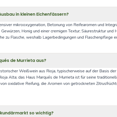
Ausbau in kleinen Eichenfässern?
ntensiver mikrooxygenation, Betonung von Reifearomen und Integra
Gewürzen, Honig und einer cremigen Textur; Säurestruktur und H
Flasche zu Flasche, weshalb Lagerbedingungen und Flaschenpflege e
qués de Murrieta aus?
istorischer Weißwein aus Rioja, typischerweise auf der Basis der 
a Alta; das Haus Marqués de Murrieta ist für seine traditionell
n von oxidative Reifung, die Aromen von getrockneten Zitrusfrüc
kundärmarkt so wichtig?