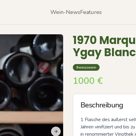
Wein-News
Features
1970 Marque
Ygay Blan
#weisswein
1000
€
Beschreibung
1 Flasche des äußerst selt
Jahren vinifiziert und bis z
in renommierter Vinothek 
Next slide
Previous slide