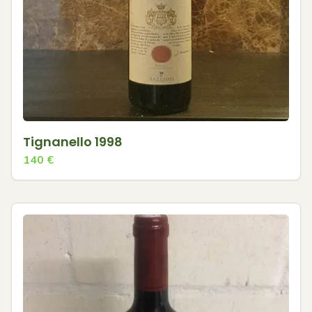
Tignanello 1998
140
€