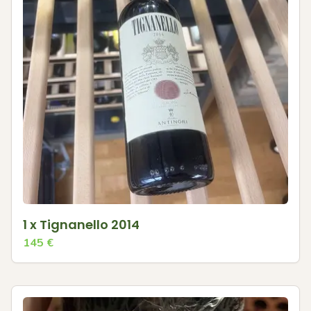
1 x Tignanello 2014
145
€