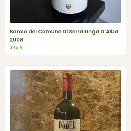
Barolo del Comune Di Serralunga D‘Alba
2008
146
€