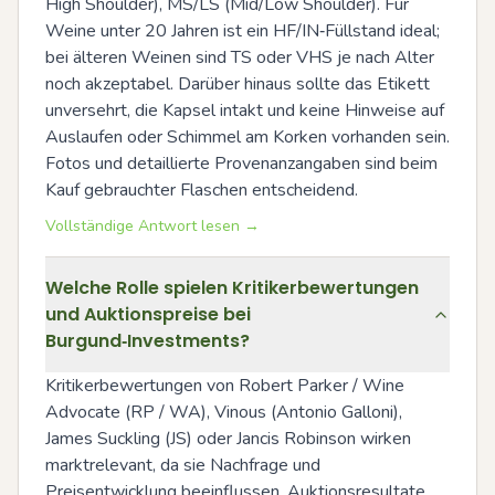
High Shoulder), MS/LS (Mid/Low Shoulder). Für 
Weine unter 20 Jahren ist ein HF/IN‑Füllstand ideal; 
bei älteren Weinen sind TS oder VHS je nach Alter 
noch akzeptabel. Darüber hinaus sollte das Etikett 
unversehrt, die Kapsel intakt und keine Hinweise auf 
Auslaufen oder Schimmel am Korken vorhanden sein. 
Fotos und detaillierte Provenanzangaben sind beim 
Kauf gebrauchter Flaschen entscheidend.
Vollständige Antwort lesen →
Welche Rolle spielen Kritikerbewertungen
und Auktionspreise bei
Burgund‑Investments?
Kritikerbewertungen von Robert Parker / Wine 
Advocate (RP / WA), Vinous (Antonio Galloni), 
James Suckling (JS) oder Jancis Robinson wirken 
marktrelevant, da sie Nachfrage und 
Preisentwicklung beeinflussen. Auktionsresultate 