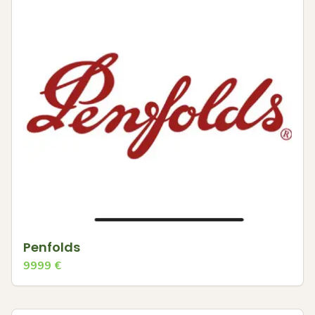
Penfolds
9999
€