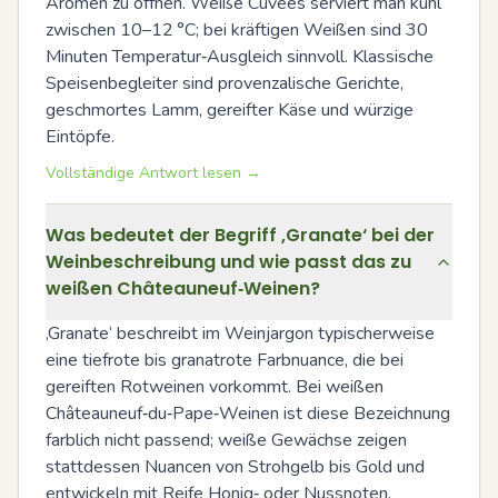
Aromen zu öffnen. Weiße Cuvées serviert man kühl 
zwischen 10–12 °C; bei kräftigen Weißen sind 30 
Minuten Temperatur‑Ausgleich sinnvoll. Klassische 
Speisenbegleiter sind provenzalische Gerichte, 
geschmortes Lamm, gereifter Käse und würzige 
Eintöpfe.
Vollständige Antwort lesen →
Was bedeutet der Begriff ‚Granate‘ bei der
Weinbeschreibung und wie passt das zu
weißen Châteauneuf‑Weinen?
‚Granate‘ beschreibt im Weinjargon typischerweise 
eine tiefrote bis granatrote Farbnuance, die bei 
gereiften Rotweinen vorkommt. Bei weißen 
Châteauneuf‑du‑Pape‑Weinen ist diese Bezeichnung 
farblich nicht passend; weiße Gewächse zeigen 
stattdessen Nuancen von Strohgelb bis Gold und 
entwickeln mit Reife Honig‑ oder Nussnoten.