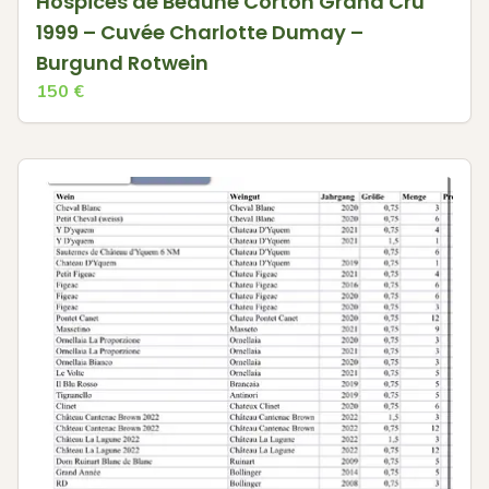
Hospices de Beaune Corton Grand Cru
1999 – Cuvée Charlotte Dumay –
Burgund Rotwein
150
€