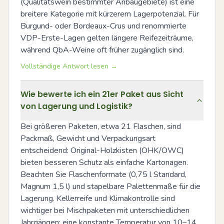
(Qualitätswein bestimmter Anbaugebiete) ist eine 
breitere Kategorie mit kürzerem Lagerpotenzial. Für 
Burgund- oder Bordeaux-Crus und renommierte 
VDP-Erste-Lagen gelten längere Reifezeiträume, 
während QbA-Weine oft früher zugänglich sind.
Vollständige Antwort lesen →
Wie bewerte ich ein 21er Paket aus Sicht
von Lagerung und Logistik?
Bei größeren Paketen, etwa 21 Flaschen, sind 
Packmaß, Gewicht und Verpackungsart 
entscheidend: Original-Holzkisten (OHK/OWC) 
bieten besseren Schutz als einfache Kartonagen. 
Beachten Sie Flaschenformate (0,75 l Standard, 
Magnum 1,5 l) und stapelbare Palettenmaße für die 
Lagerung. Kellerreife und Klimakontrolle sind 
wichtiger bei Mischpaketen mit unterschiedlichen 
Jahrgängen; eine konstante Temperatur von 10–14 