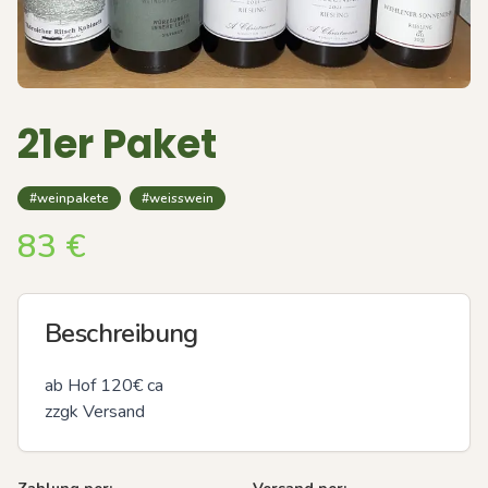
21er Paket
#weinpakete
#weisswein
83
€
Beschreibung
ab Hof 120€ ca

zzgk Versand