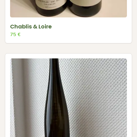
Chablis & Loire
75
€