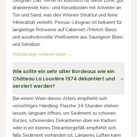
Léognan. Das Terroir ist klassisch für diese Zone: gut 
drainierende Kies- und Kieselböden mit Anteilen an 
Ton und Sand, was den Weinen Struktur und feine 
Mineralität verleiht. Pessac-Léognan ist bekannt für 
langlebige Rotweine auf Cabernet-/Merlot-Basis 
und ausdrucksvolle Weißweine aus Sauvignon Blanc 
und Sémillon.
Vollständige Antwort lesen →
Wie sollte ein sehr alter Bordeaux wie ein
Château La Louvière 1974 dekantiert und
serviert werden?
Bei einem Wein dieses Alters empfiehlt sich 
vorsichtiges Handling: Flasche 24 Stunden stehen 
lassen, langsam öffnen, um Sediment zu schonen. 
Kurzes, schonendes Dekantieren über ein Karbon 
oder in ein kleines Dekantiergefäß empfiehlt sich, 
falls Sediment vorhanden ist. Längeres Lüften kann 