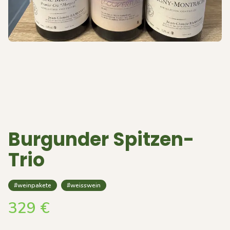
Burgunder Spitzen-
Trio
#weinpakete
#weisswein
329
€