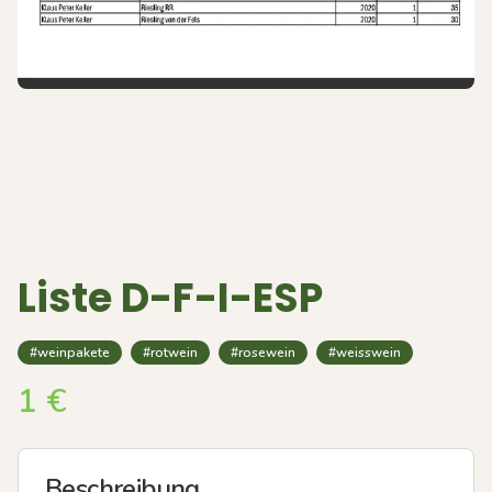
Liste D-F-I-ESP
#weinpakete
#rotwein
#rosewein
#weisswein
1
€
Beschreibung