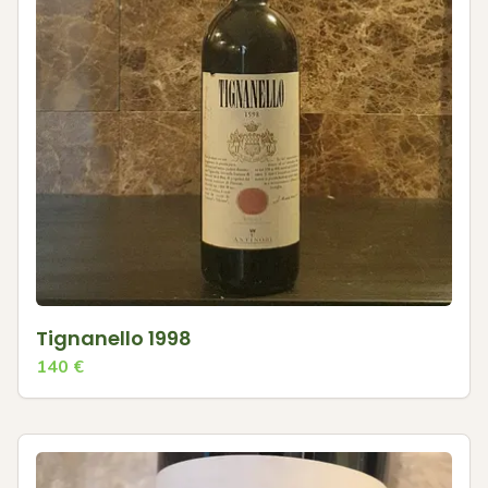
Tignanello 1998
140
€