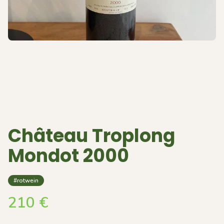
Château Troplong
Mondot 2000
#rotwein
210
€