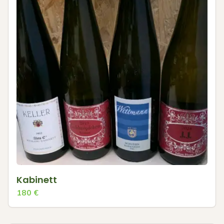
Kabinett
180
€