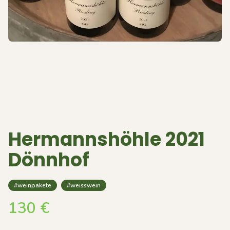
Hermannshöhle 2021
Dönnhof
#weinpakete
#weisswein
130
€