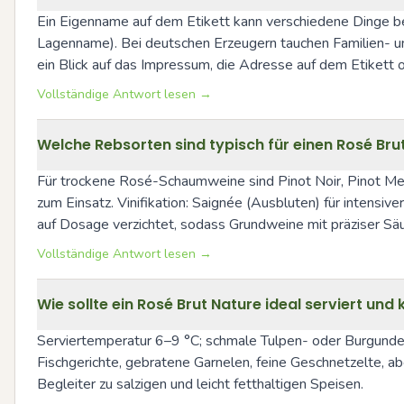
Ein Eigenname auf dem Etikett kann verschiedene Dinge b
Lagenname). Bei deutschen Erzeugern tauchen Familien- un
ein Blick auf das Impressum, die Adresse auf dem Etikett 
Vollständige Antwort lesen →
Welche Rebsorten sind typisch für einen Rosé Brut
Für trockene Rosé-Schaumweine sind Pinot Noir, Pinot Me
zum Einsatz. Vinifikation: Saignée (Ausbluten) für intens
auf Dosage verzichtet, sodass Grundweine mit präziser Säur
Vollständige Antwort lesen →
Wie sollte ein Rosé Brut Nature ideal serviert un
Serviertemperatur 6–9 °C; schmale Tulpen- oder Burgunderk
Fischgerichte, gebratene Garnelen, feine Geschnetzelte, a
Begleiter zu salzigen und leicht fetthaltigen Speisen.