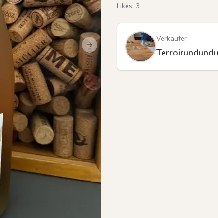
Likes:
3
Verkäufer
Next slide
Terroirundund