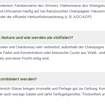
edeuten: Familienname des Winzers, Markenname des Weinguts od
d Ortsnamen häufig auf, bei französischen Champagner-Häusern si
oder die offizielle Herkunftsbezeichnung (z. B. AOC/AOP).
 Nature und wie werden sie vinifiziert?
unier und Chardonnay sehr verbreitet; außerhalb der Champagne 
ivere Farbe und Konzentration oder klassische Cuvée aus Weiß- un
e und reiner Frucht nötig sind.
d kombiniert werden?
elch-Gläser bringen Aromatik und Perlage gut zur Geltung. Komb
ber auch würzige Salate und zarte Geflügelgerichte. Trockenheit