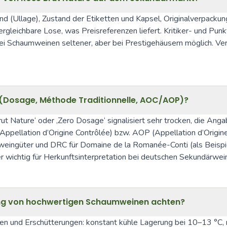
tand (Ullage), Zustand der Etiketten und Kapsel, Originalverpack
vergleichbare Lose, was Preisreferenzen liefert. Kritiker- und P
bei Schaumweinen seltener, aber bei Prestigehäusern möglich. Ve
g (Dosage, Méthode Traditionnelle, AOC/AOP)?
t Nature‘ oder ‚Zero Dosage‘ signalisiert sehr trocken, die Anga
pellation d’Origine Contrôlée) bzw. AOP (Appellation d’Origin
eingüter und DRC für Domaine de la Romanée-Conti (als Beispie
er wichtig für Herkunftsinterpretation bei deutschen Sekundärwei
ung von hochwertigen Schaumweinen achten?
nd Erschütterungen: konstant kühle Lagerung bei 10–13 °C, mitt