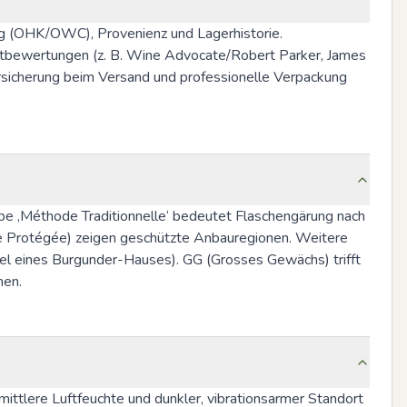
ung (OHK/OWC), Provenienz und Lagerhistorie. 
unktbewertungen (z. B. Wine Advocate/Robert Parker, James 
rsicherung beim Versand und professionelle Verpackung 
be ‚Méthode Traditionnelle‘ bedeutet Flaschengärung nach 
e Protégée) zeigen geschützte Anbauregionen. Weitere 
l eines Burgunder-Hauses). GG (Grosses Gewächs) trifft 
nen.
lere Luftfeuchte und dunkler, vibrationsarmer Standort 