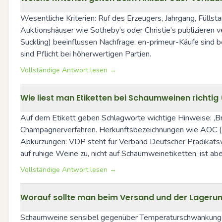
Wesentliche Kriterien: Ruf des Erzeugers, Jahrgang, Fülls
Auktionshäuser wie Sotheby’s oder Christie’s publizieren 
Suckling) beeinflussen Nachfrage; en-primeur-Käufe sind 
sind Pflicht bei höherwertigen Partien.
Vollständige Antwort lesen →
Wie liest man Etiketten bei Schaumweinen richti
Auf dem Etikett geben Schlagworte wichtige Hinweise: ‚Bru
Champagnerverfahren. Herkunftsbezeichnungen wie AOC (Ap
Abkürzungen: VDP steht für Verband Deutscher Prädikatsw
auf ruhige Weine zu, nicht auf Schaumweinetiketten, ist ab
Vollständige Antwort lesen →
Worauf sollte man beim Versand und der Lager
Schaumweine sensibel gegenüber Temperaturschwankungen u