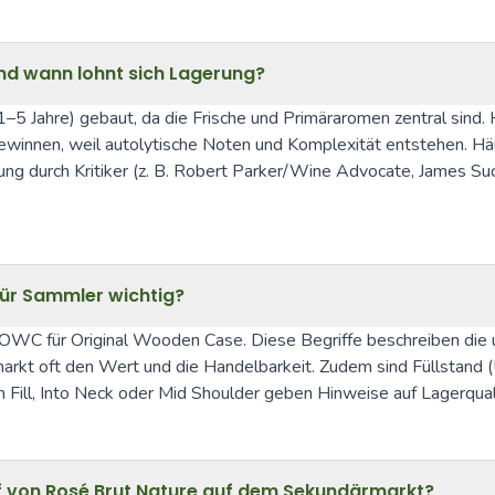
nd wann lohnt sich Lagerung?
 (1–5 Jahre) gebaut, da die Frische und Primäraromen zentral sin
innen, weil autolytische Noten und Komplexität entstehen. Häu
ng durch Kritiker (z. B. Robert Parker/Wine Advocate, James Suck
ür Sammler wichtig?
d OWC für Original Wooden Case. Diese Begriffe beschreiben die u
rkt oft den Wert und die Handelbarkeit. Zudem sind Füllstand (
 Fill, Into Neck oder Mid Shoulder geben Hinweise auf Lagerquali
uf von Rosé Brut Nature auf dem Sekundärmarkt?