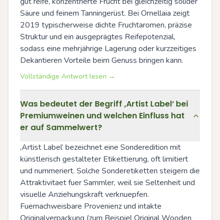
gut reife, konzentrierte Frucht bei gleichzeitig solider 
Säure und feinem Tanningerüst. Bei Ornellaia zeigt 
2019 typischerweise dichte Fruchtaromen, präzise 
Struktur und ein ausgeprägtes Reifepotenzial, 
sodass eine mehrjährige Lagerung oder kurzzeitiges 
Dekantieren Vorteile beim Genuss bringen kann.
Vollständige Antwort lesen →
Was bedeutet der Begriff ‚Artist Label‘ bei
Premiumweinen und welchen Einfluss hat
er auf Sammelwert?
‚Artist Label‘ bezeichnet eine Sonderedition mit 
künstlerisch gestalteter Etikettierung, oft limitiert 
und nummeriert. Solche Sonderetiketten steigern die 
Attraktivitaet fuer Sammler, weil sie Seltenheit und 
visuelle Anziehungskraft verknuepfen. 
Fuernachweisbare Provenienz und intakte 
Originalverpackung (zum Beispiel Original Wooden 