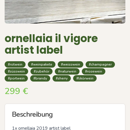
ornellaia il vigore
artist label
#rotwein
#weinpakete
#weisswein
#champagner
#süsswein
#zubehör
#naturwein
#rosewein
#portwein
#brandy
#sherry
#likörwein
299
€
Beschreibung
1x ornellaia 2019 artist label 
