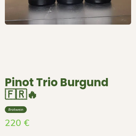
Pinot Trio Burgund
🇫🇷🔥
#rotwein
220
€