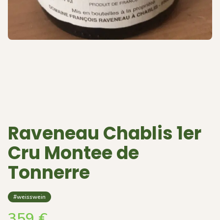
Raveneau Chablis 1er
Cru Montee de
Tonnerre
#weisswein
359
€