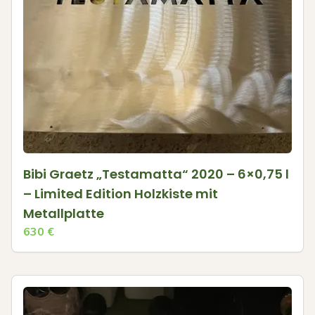
Bibi Graetz „Testamatta“ 2020 – 6×0,75 l
– Limited Edition Holzkiste mit
Metallplatte
630
€