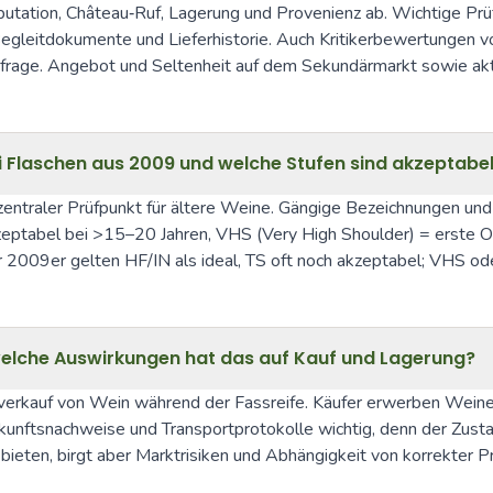
ation, Château‑Ruf, Lagerung und Provenienz ab. Wichtige Prüfpu
Begleitdokumente und Lieferhistorie. Auch Kritikerbewertungen 
hfrage. Angebot und Seltenheit auf dem Sekundärmarkt sowie akt
bei Flaschen aus 2009 und welche Stufen sind akzeptabe
entraler Prüfpunkt für ältere Weine. Gängige Bezeichnungen und ih
kzeptabel bei >15–20 Jahren, VHS (Very High Shoulder) = erste 
 2009er gelten HF/IN als ideal, TS oft noch akzeptabel; VHS oder
welche Auswirkungen hat das auf Kauf und Lagerung?
verkauf von Wein während der Fassreife. Käufer erwerben Weine v
kunftsnachweise und Transportprotokolle wichtig, denn der Zust
bieten, birgt aber Marktrisiken und Abhängigkeit von korrekter P