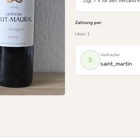
zzgl. 7 € für den Versand 
Zahlung per:
Likes:
1
Verkäufer
S
saint_martin