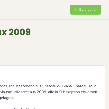
An Bord gehen
ux 2009
es Trio, bestehend aus Chateau du Glana, Chateau Tour 
aurac,  allesamt aus 2009, alle in Subskription erworben 
lagert. 

Next sli