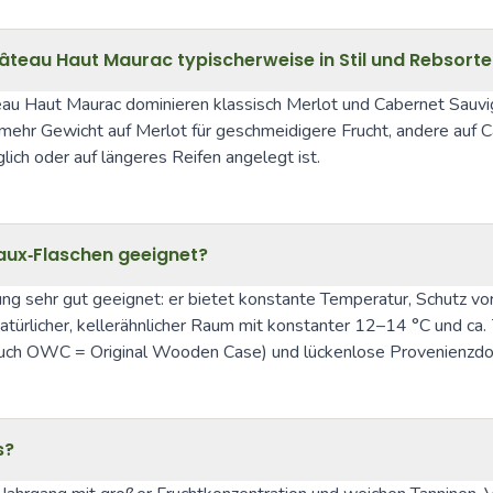
teau Haut Maurac typischerweise in Stil und Rebsort
u Haut Maurac dominieren klassisch Merlot und Cabernet Sauvign
n mehr Gewicht auf Merlot für geschmeidigere Frucht, andere auf 
ch oder auf längeres Reifen angelegt ist.
aux‑Flaschen geeignet?
ung sehr gut geeignet: er bietet konstante Temperatur, Schutz vor
natürlicher, kellerähnlicher Raum mit konstanter 12–14 °C und ca.
, auch OWC = Original Wooden Case) und lückenlose Provenienzd
s?