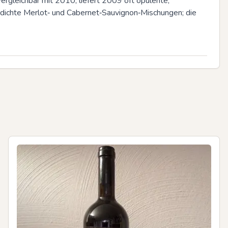
rgleichbar mit 2010, liefert 2009 oft opulente, 
 dichte Merlot‑ und Cabernet‑Sauvignon‑Mischungen; die 