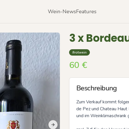
Wein-News
Features
3 x Bordea
#rotwein
60
€
Beschreibung
Zum Verkauf kommt folgend
de Pez und Chateau Haut M
und im Weinklimaschrank ge
Next slide
Previous slide