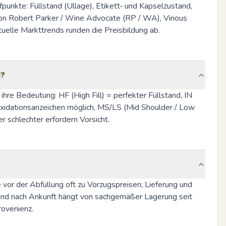
nkte: Füllstand (Ullage), Etikett‑ und Kapselzustand, 
von Robert Parker / Wine Advocate (RP / WA), Vinous 
uelle Markttrends runden die Preisbildung ab.
l?
re Bedeutung: HF (High Fill) = perfekter Füllstand, IN 
Oxidationsanzeichen möglich, MS/LS (Mid Shoulder / Low 
 schlechter erfordern Vorsicht.
or der Abfüllung oft zu Vorzugspreisen; Lieferung und 
and nach Ankunft hängt von sachgemäßer Lagerung seit 
rovenienz.