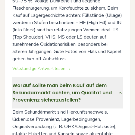
60–75 %, völlige Dunkelheit und liegende 
Flaschenlagerung, um Korkfeuchte zu sichern. Beim 
Kauf auf Lagergeschichte achten: Füllstände (Ullage) 
werden in Stufen beschrieben – HF (High Fill) und IN 
(Into Neck) sind bei relativ jungen Weinen ideal. TS 
(Top Shoulder), VHS, MS oder LS deuten auf 
zunehmende Oxidationsrisiken, besonders bei 
älteren Jahrgängen. Gute Fotos von Hals und Kapsel 
geben hier oft Aufschluss.
Vollständige Antwort lesen →
Worauf sollte man beim Kauf auf dem
Sekundärmarkt achten, um Qualität und
Provenienz sicherzustellen?
Beim Sekundärmarkt sind Herkunftsnachweis, 
lückenlose Provenienz, Lagerbedingungen, 
Originalverpackung (z. B. OHK/Original-Holzkiste), 
intakte Etiketten und Kapseln sowie akzeptable 