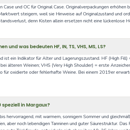
n Case und OC für Original Case. Originalverpackungen erhöhen 
twert steigern, weil sie Hinweise auf Originalzustand und ord
standsverlust, denn Kisten allein ersetzen nicht eine lückenlose
chen und was bedeuten HF, IN, TS, VHS, MS, LS?
 ist ein Indikator für Alter und Lagerungszustand. HF (High Fill) 
 bei älteren Weinen; VHS (Very High Shoulder) = erste Anzeichen
siko für oxidierte oder fehlerhafte Weine. Bei einem 2019er erwa
 speziell in Margaux?
 bis hervorragend, mit warmem, sonnigem Sommer und gleichmäßig 
en, aber noch lebendigen Tanninen und guter Säurestruktur. Das 