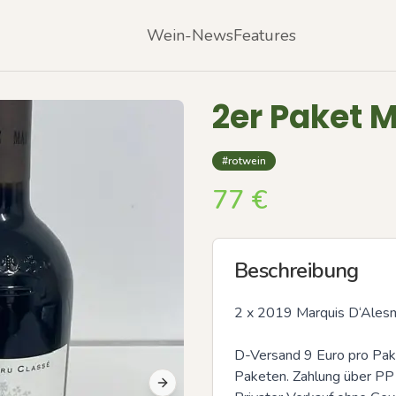
Wein-News
Features
2er Paket 
#rotwein
77
€
Beschreibung
2 x 2019 Marquis D‘Ales
D-Versand 9 Euro pro Pake
Paketen. Zahlung über PP 
Next slide