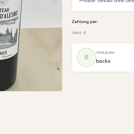
Privater Verkauf ohne Gew
Zahlung per:
Previous slide
Likes:
4
Verkäufer
B
beckx