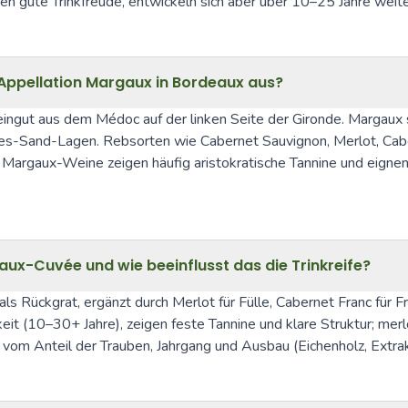
hren gute Trinkfreude, entwickeln sich aber über 10–25 Jahre weit
Appellation Margaux in Bordeaux aus?
gut aus dem Médoc auf der linken Seite der Gironde. Margaux ste
Kies-Sand-Lagen. Rebsorten wie Cabernet Sauvignon, Merlot, Cabe
. Margaux-Weine zeigen häufig aristokratische Tannine und eignen s
ux-Cuvée und wie beeinflusst das die Trinkreife?
 Rückgrat, ergänzt durch Merlot für Fülle, Cabernet Franc für F
t (10–30+ Jahre), zeigen feste Tannine und klare Struktur; merlo
t vom Anteil der Trauben, Jahrgang und Ausbau (Eichenholz, Extrak