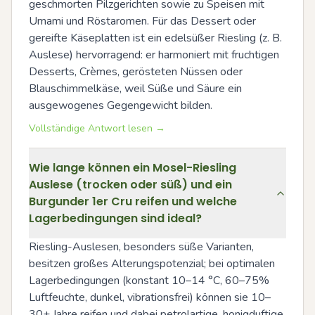
geschmorten Pilzgerichten sowie zu Speisen mit 
Umami und Röstaromen. Für das Dessert oder 
gereifte Käseplatten ist ein edelsüßer Riesling (z. B. 
Auslese) hervorragend: er harmoniert mit fruchtigen 
Desserts, Crèmes, gerösteten Nüssen oder 
Blauschimmelkäse, weil Süße und Säure ein 
ausgewogenes Gegengewicht bilden.
Vollständige Antwort lesen →
Wie lange können ein Mosel-Riesling
Auslese (trocken oder süß) und ein
Burgunder 1er Cru reifen und welche
Lagerbedingungen sind ideal?
Riesling-Auslesen, besonders süße Varianten, 
besitzen großes Alterungspotenzial; bei optimalen 
Lagerbedingungen (konstant 10–14 °C, 60–75% 
Luftfeuchte, dunkel, vibrationsfrei) können sie 10–
30+ Jahre reifen und dabei petrolartige, honigduftige 