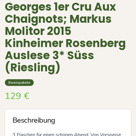
Georges 1er Cru Aux
Chaignots; Markus
Molitor 2015
Kinheimer Rosenberg
Auslese 3* Süss
(Riesling)
#weinpakete
129
€
Beschreibung
3 Flaschen für einen schönen Abend. Von Vorspeise 