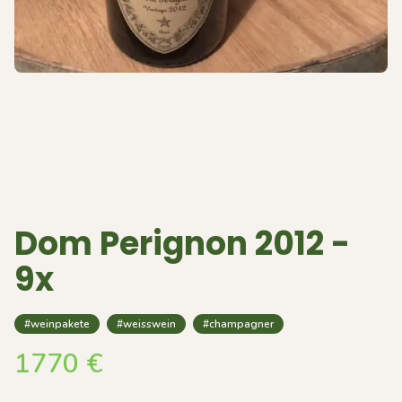
Dom Perignon 2012 -
9x
#weinpakete
#weisswein
#champagner
1770
€