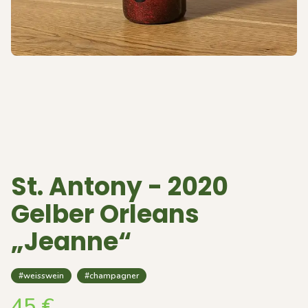
St. Antony - 2020
Gelber Orleans
„Jeanne“
#weisswein
#champagner
45
€