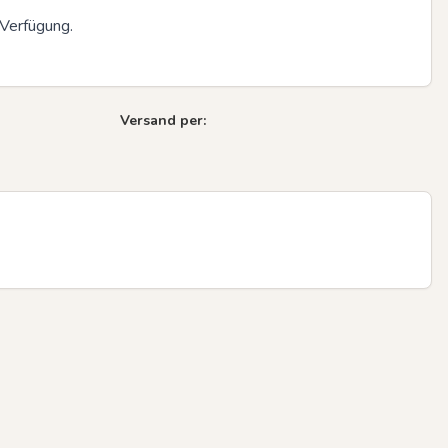
Verfügung.

Next sli
Versand per: