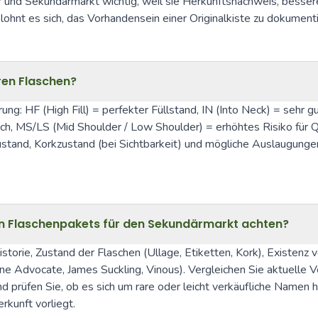
r und Sekundärmarkt wichtig, weil sie Herkunftsnachweis, besser
hnt es sich, das Vorhandensein einer Originalkiste zu dokumenti
eren Flaschen?
g: HF (High Fill) = perfekter Füllstand, IN (Into Neck) = sehr gu
h, MS/LS (Mid Shoulder / Low Shoulder) = erhöhtes Risiko für Qua
stand, Korkzustand (bei Sichtbarkeit) und mögliche Auslaugunge
en Flaschenpakets für den Sekundärmarkt achten?
orie, Zustand der Flaschen (Ullage, Etiketten, Kork), Existenz v
ne Advocate, James Suckling, Vinous). Vergleichen Sie aktuelle V
prüfen Sie, ob es sich um rare oder leicht verkäufliche Namen ha
rkunft vorliegt.