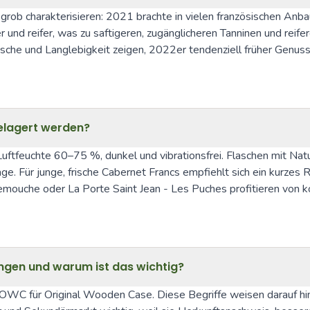
r grob charakterisieren: 2021 brachte in vielen französischen An
nd reifer, was zu saftigeren, zugänglicheren Tanninen und reifer
che und Langlebigkeit zeigen, 2022er tendenziell früher Genussre
gelagert werden?
ftfeuchte 60–75 %, dunkel und vibrationsfrei. Flaschen mit Natu
age. Für junge, frische Cabernet Francs empfiehlt sich ein kurzes
ouche oder La Porte Saint Jean - Les Puches profitieren von kon
ngen und warum ist das wichtig?
d OWC für Original Wooden Case. Diese Begriffe weisen darauf hin