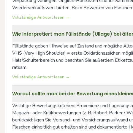
Verpackung vorliegen. Original-Holzkisten sind für Sammle
Wiederverkaufswert bieten. Beim Bewerten von Flaschen lo
Vollständige Antwort lesen →
Wie interpretiert man Füllstände (Ullage) bei ält
Füllstände geben Hinweise auf Zustand und mögliche Alterun
VHS (Very High Shoulder) = erste Oxidationszeichen möglic
Hals/Schulterbereich und beachten Sie außerdem Etikettzu
ratsam.
Vollständige Antwort lesen →
Worauf sollte man bei der Bewertung eines klein
Wichtige Bewertungskriterien: Provenienz und Lagerungshist
Magazin- oder Kritikbewertungen (z. B. Robert Parker / Wi
berücksichtigen Sie Versand- und Versicherungsaufwand und 
Flaschen einheitlich gut erhalten sind und dokumentierte He