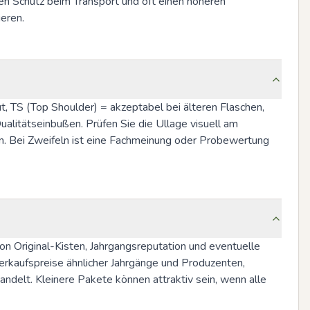
en Schutz beim Transport und oft einen höheren 
eren.
t, TS (Top Shoulder) = akzeptabel bei älteren Flaschen, 
litätseinbußen. Prüfen Sie die Ullage visuell am 
n. Bei Zweifeln ist eine Fachmeinung oder Probewertung 
on Original-Kisten, Jahrgangsreputation und eventuelle 
erkaufspreise ähnlicher Jahrgänge und Produzenten, 
ndelt. Kleinere Pakete können attraktiv sein, wenn alle 