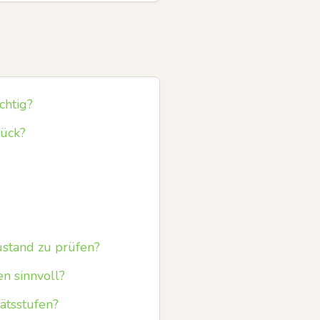
htig?
tück?
ustand zu prüfen?
en sinnvoll?
ätsstufen?