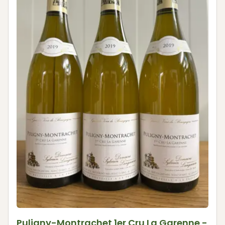
Puligny-Montrachet 1er Cru La Garenne -