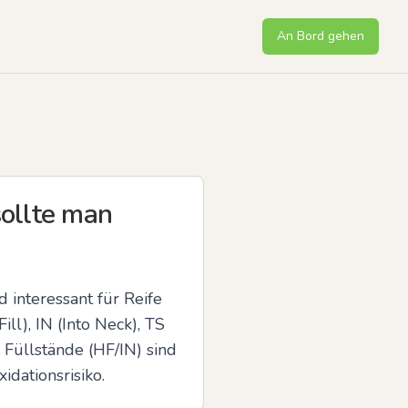
An Bord gehen
ollte man
 interessant für Reife 
l), IN (Into Neck), TS 
üllstände (HF/IN) sind 
idationsrisiko.