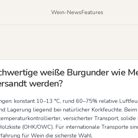
Wein-News
Features
chwertige weiße Burgunder wie Me
ersandt werden?
en: konstant 10–13 °C, rund 60–75% relative Luftfeuch
d Lagerung liegend bei natürlicher Korkfeuchte. Beim
temperaturkontrollierter, versicherter Transport, solid
Holzkiste (OHK/OWC). Für internationale Transporte sin
rfahrung für Wein die sicherste Wahl.