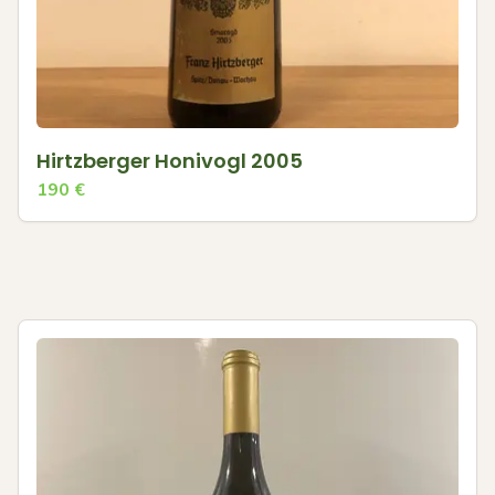
Hirtzberger Honivogl 2005
190
€