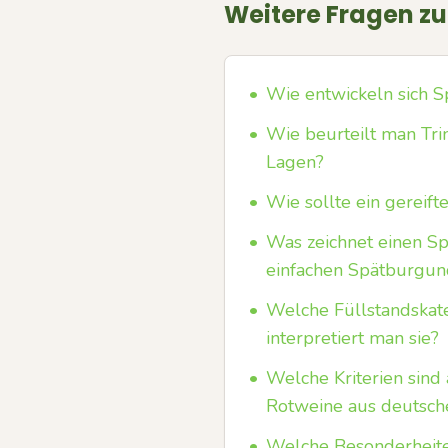
Weitere Fragen z
•
Wie entwickeln sich 
•
Wie beurteilt man Tri
Lagen?
•
Wie sollte ein gereif
•
Was zeichnet einen S
einfachen Spätburgun
•
Welche Füllstandskate
interpretiert man sie?
•
Welche Kriterien sind
Rotweine aus deutsch
•
Welche Besonderheite