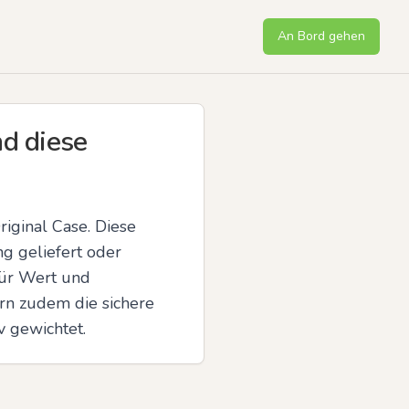
An Bord gehen
d diese
ginal Case. Diese 
g geliefert oder 
ür Wert und 
rn zudem die sichere 
 gewichtet.