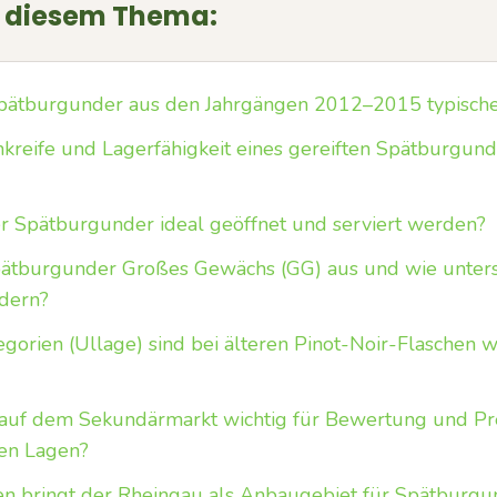
u diesem Thema:
Spätburgunder aus den Jahrgängen 2012–2015 typische
nkreife und Lagerfähigkeit eines gereiften Spätburgunde
ter Spätburgunder ideal geöffnet und serviert werden?
pätburgunder Großes Gewächs (GG) aus und wie untersc
dern?
gorien (Ullage) sind bei älteren Pinot-Noir-Flaschen w
 auf dem Sekundärmarkt wichtig für Bewertung und Pre
en Lagen?
n bringt der Rheingau als Anbaugebiet für Spätburgu