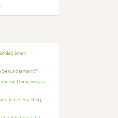
.
rschiedlichen
em Sekundärmarkt?
chbaren Domaines aus
te, James Suckling,
 und wie reifen die