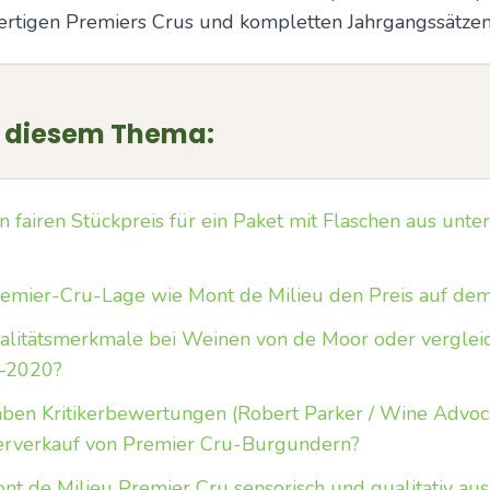
rtigen Premiers Crus und kompletten Jahrgangssätzen
u diesem Thema:
 fairen Stückpreis für ein Paket mit Flaschen aus unte
Premier-Cru-Lage wie Mont de Milieu den Preis auf d
alitätsmerkmale bei Weinen von de Moor oder verglei
–2020?
en Kritikerbewertungen (Robert Parker / Wine Advoca
erverkauf von Premier Cru-Burgundern?
nt de Milieu Premier Cru sensorisch und qualitativ aus