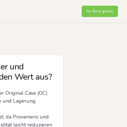
An Bord gehen
er und
 den Wert aus?
r Original Case (OC) 
e und Lagerung, 
, da Provenienz und 
dität leicht reduzieren 