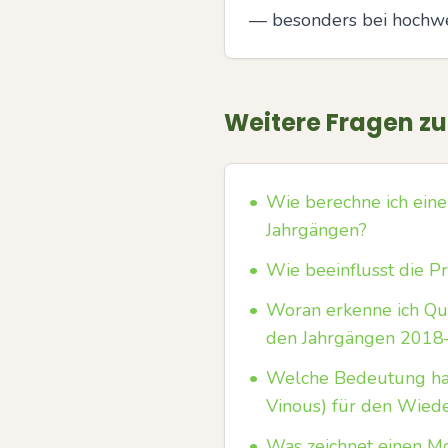
— besonders bei hochwe
Weitere Fragen z
•
Wie berechne ich einen
Jahrgängen?
•
Wie beeinflusst die 
•
Woran erkenne ich Qu
den Jahrgängen 2018
•
Welche Bedeutung hab
Vinous) für den Wied
•
Was zeichnet einen Mo