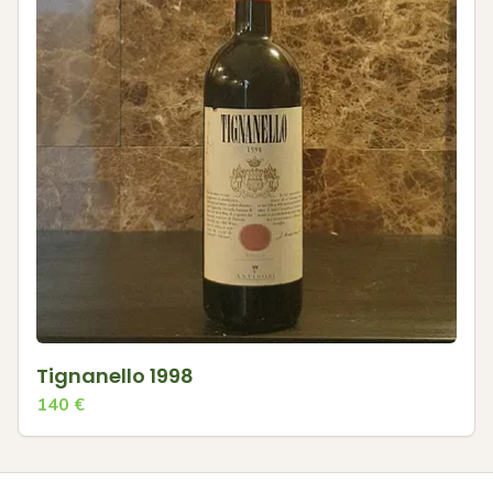
Tignanello 1998
140
€