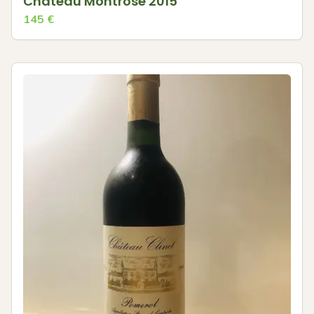
Château Montrose 2015
145
€