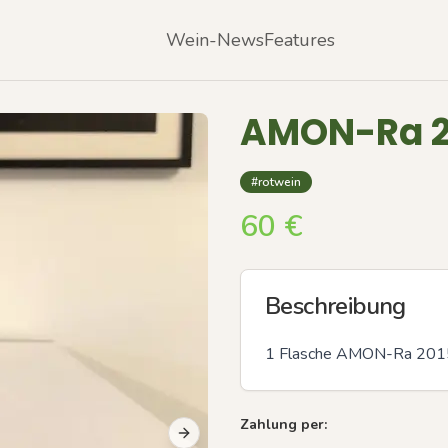
Wein-News
Features
AMON-Ra 2
#rotwein
60
€
Beschreibung
1 Flasche AMON-Ra 201
Zahlung per:
Next slide