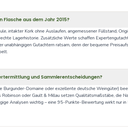
n Flasche aus dem Jahr 2015?
ule, intakter Kork ohne Auslaufen, angemessener Füllstand, Origi
chte Lagerhistorie. Zusätzliche Werte schaffen Expertengutach
er unabhängigen Gutachtern ratsam, denn der bequeme Preisaufsch
elt.
 Wertermittlung und Sammlerentscheidungen?
e Burgunder-Domaine oder exzellente deutsche Weingüter) beeinf
s Robinson oder Gault & Millau setzen Qualitätsmaßstäbe, die Nac
ige Analysen wichtig – eine 95-Punkte-Bewertung wirkt nur in 